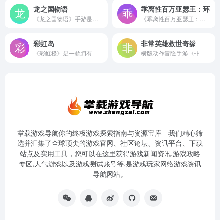
龙之国物语
乖离性百万亚瑟王：环
《龙之国物语》手游是一款龙与魔法题材3D社交冒险MMORPG，游戏采用热血动漫成长线，画风独特可爱，游戏将于3月31日启动全平台公测，立即预约预订丰厚公测奖励，带领队友与来自世界各地的伙伴相遇，合作冒险。
《乖离性百万亚瑟王：环》是由SQUARE ENIX CO., LTD.正版授权的「百万亚瑟王」系列传承之作。当从命运之轮中偏离的王，于凛冬中的世界尽头再次重逢——新的冒险故事，即将展开！游戏使用次世代卡渲技术，打造媲美“主机级”的细致画面，角色们将拥有更华丽精致的展现。经典伙伴焕新重聚，4人打牌玩法正式回归，共同续写冒险新篇！
彩虹岛
非常英雄救世奇缘
《彩虹橙》是一款拥有童话般可爱风格的横卷轴动作手游,完美还原端游精髓,独特玩法,精美画面,精彩剧情!立即加入冒险!
横版动作冒险手游《非常英雄救世奇缘》官网
掌载游戏导航你的终极游戏探索指南与资源宝库，我们精心筛
选并汇集了全球顶尖的游戏官网、社区论坛、资讯平台、下载
站点及实用工具，您可以在这里获得游戏新闻资讯,游戏攻略
专区,人气游戏以及游戏测试账号等,是游戏玩家网络游戏资讯
导航网站。