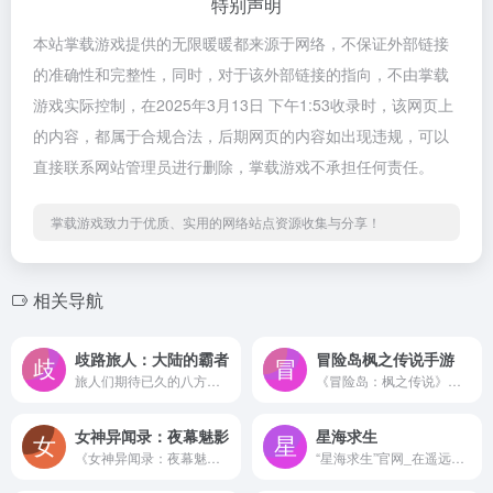
特别声明
本站掌载游戏提供的无限暖暖都来源于网络，不保证外部链接
的准确性和完整性，同时，对于该外部链接的指向，不由掌载
游戏实际控制，在2025年3月13日 下午1:53收录时，该网页上
的内容，都属于合规合法，后期网页的内容如出现违规，可以
直接联系网站管理员进行删除，掌载游戏不承担任何责任。
掌载游戏致力于优质、实用的网络站点资源收集与分享！
相关导航
歧路旅人：大陆的霸者
冒险岛枫之传说手游
旅人们期待已久的八方旅人（划掉）《歧路旅人》手游来啦！选定之人啊，再次踏上你的旅途吧！本作为经典像素IP《歧路旅人》系列手游最新作，讲述了一个发生在奥鲁斯特拉大陆的全新故事。玩家将在细腻的三维像素画风场景(HD-2D)和沉稳庄重的背景配乐所共同营造出的充满沉浸感的幻想世界中冒险和历练，与八种不同职业的旅人结识，经历许许多多或沉重或温馨或欢...
《冒险岛：枫之传说》手游是横版像素RPG传承之作！由Nexon公司匠心打造，深度还原冒险岛端游：在彩虹岛、玩具城，重逢曾经的队友，扎昆、品客缤还在等你挑战。重启冒险征程，就来枫之传说。
女神异闻录：夜幕魅影
星海求生
《女神异闻录：夜幕魅影》（简称：P5X）是由SEGA正版授权，ATLUS深度参与，完美世界游戏打造的《女神异闻录5》首款日式角色扮演（JRPG）手游。P5X是基于P5的世界观设定展开故事，在深度还原原作潮酷炫风格的基础上，由全新角色和全新剧情带来全新的精彩体验！
“星海求生”官网_在遥远的异星，从石器时代到工业革命.....驾驶你的太空飞船，抵达超新星大爆炸的中心，去揭开历史和宇宙的谜团！