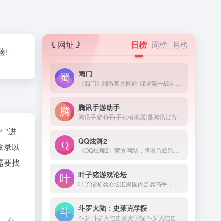
网址
日榜
周榜
月榜
险!
蜀门
《蜀门》端游官方网站-绿岸第一战斗网游,全新职业,全新版本玩法登场,十年经典游戏,最高在线突破50万人,传统武侠游戏,低配置高画质,唯美武侠场景,海量福利上线领取,游戏下载仅需5分钟,注册即领限量礼包！
腾讯手游助手
腾讯手游助手(手机模拟器)是腾讯官方新一代安卓模拟器,完美兼容X86/AMD,与传统的安卓模拟器相比,在性能、稳定性、兼容性等方面优胜同类安卓手机模拟器!腾讯安卓模拟器-你的专属手游模拟器。来腾讯手游助手官网下载海量手游电脑版，下载即玩，畅享电脑玩手游的快乐。
"进
QQ炫舞2
收录以
《QQ炫舞2》官方网站，腾讯首款跨端全3D舞蹈网游，超极致的游戏画面，无需下载直接开始游戏，还原超极致的画面，带给你最极速的体验。- -
需要找
叶子猪游戏论坛
叶子猪游戏论坛汇聚国内游戏高手，您可在此结识网络游戏，单机游戏，网页游戏甚至手机游戏的玩家，在这游戏论坛里和ta们交流游戏资讯和游戏攻略心得。
斗罗大陆：史莱克学院
斗罗,斗罗大陆史莱克学院,斗罗大陆史莱克学院官网,斗罗大陆史莱克学院礼包,斗罗大陆史莱克学院手游,斗罗大陆史莱克学院官方下载,斗罗大陆史莱克学院iOS下载,斗罗大陆史莱克学院安卓下载,斗罗大陆史莱克学院兑换码,斗罗大陆史莱克学院福利,斗罗大陆MMO,贪玩,贪玩游戏
制，在