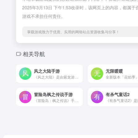
2025年3月13日 下午1:53收录时，该网页上的内容，
游戏不承担任何责任。
掌载游戏致力于优质、实用的网络站点资源收集与分享！
相关导航
风之大陆手游
无限暖暖
《风之大陆》是由紫龙游戏发行的首款异世界奇幻冒险手游。游戏以中世纪的剑与魔法为背景，邀请日本三大RPG之一“传说系列”御用作曲樱庭统进行配乐制作。通过全新卡通渲染技术，将人偶式可爱建模、童话般浪漫场景和漂浮于天际的大陆世界，以清新手绘风精致呈现
冒险岛枫之传说手游
有杀气童话2
《冒险岛：枫之传说》手游是横版像素RPG传承之作！由Nexon公司匠心打造，深度还原冒险岛端游：在彩虹岛、玩具城，重逢曾经的队友，扎昆、品客缤还在等你挑战。重启冒险征程，就来枫之传说。