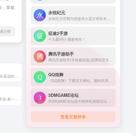
除，掌载
永恒纪元
永恒纪元官网为您提供火器文明安卓版和IOS版手机下载，火器文明礼包，最全的游戏攻略，火器文明官方权威论坛，远征，中国服，欢迎到37手游与百万玩家交流。
请注明
征途2手游
十九载同行 感谢有你！
腾讯手游助手
腾讯手游助手(手机模拟器)是腾讯官方新一代安卓模拟器,完美兼容X86/AMD,与传统的安卓模拟器相比,在性能、稳定性、兼容性等方面优胜同类安卓手机模拟器!腾讯安卓模拟器-你的专属手游模拟器。来腾讯手游助手官网下载海量手游电脑版，下载即玩，畅享电脑玩手游的快乐。
QQ炫舞
“星海求生”官网_在遥远的异星，从石器时代到工业革命.....驾驶你的太空飞船，抵达超新星大爆炸的中心，去揭开历史和宇宙的谜团！
《QQ炫舞》下载官方网站。最时尚浪漫的舞蹈游戏，260万人同时在线陪你一起舞动青春。QQ炫舞有着最丰富的模式和玩法，最浪漫的交友平台，最华丽精美的画面表现，最紧跟潮流的版本开发迭代节奏，持续不断的为千万炫舞玩家，提供着最优质的游戏体验！更有全新真人视频秀平台炫舞梦工厂助您实现明星梦！
3DMGAME论坛
《童话萌消团》手游-新一代消除休闲手游诚意之作，创新的三消玩法，紧张刺激的消除体验。超过260个独立关卡等你去挑战，更多精彩的童话故事等你去探索。
3DMGAME论坛是中国单机游戏论坛，是PCGAME玩家的乐园，为中国单机游戏玩家提供游戏破解、游戏汉化和游戏资讯等内容，欢迎光临3DMGAME论坛获取最新游戏资源。
查看完整榜单