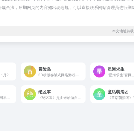
都属于合规合法，后期网页的内容如出现违规，可以直接联系网站管理员进行删
本文地址转载
冒险岛
星海求生
全新版本「花焰季」1月24日开启，新人登录最高领取90抽+全新限定套装！《无限暖暖》是由叠纸游戏开发的暖暖系列第五代作品，是一款由UE5引擎打造的多平台开放世界游戏。这是一场收集美好的冒险之旅，利用蕴藏在套装中的奇想力，暖暖将与大喵在奇妙的大世界中，与所有惊喜不期而遇。
2D横版卷轴式网络游戏——《冒险岛Online》是旗下的一款超人气家庭休闲网游。整个游戏画面以2D平面展开，采用了与其他Q版2D游戏不同的横向卷轴的移动方式。游戏场景高低落差的设计，整个画面分前景、静止背景、活动景物3个层次的设计，既别出心裁又给人一种很真实的感受。
绝区零
童话萌消团
《有杀气童话2》是网易游戏推出的全新战斗童话 MMO手游。沿袭前作奇幻的童话背景，有着颠覆传统的剧情，在看似美好实则危机四伏的世界，冒险者们将开启一场炫丽的 战斗之旅。在奥兹大陆，奇遇有温度的童话伙伴！组队虐怪，打本爆装，交易致富！还可以多重转职，自由加点，打造专属技能流派！更有10000平私人城堡，养花钓鱼，享受童话休闲生活！
《绝区零》是由米哈游自研的全新动作游戏。它的故事发生在被神秘的超自然灾害「空洞」所侵袭的近未来。在这灾祸频仍的世界里，崛起了一座另类的城市——「新艾利都」。这座最后的「绿洲」掌握了与「空洞」共生的技术，盘踞着错综复杂的势力，它混乱、喧嚣、危险又充满活力。而你将成为串联起空洞与都市的关键少数派，名为「绳匠」的特殊职业人士。这里正等待着见证你...