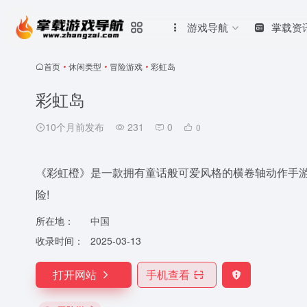
游戏导航
掌载资
首页
•
休闲类型
•
冒险游戏
•
彩虹岛
彩虹岛
10个月前发布
231
0
0
《彩虹橙》是一款拥有童话般可爱风格的横卷轴动作手游,
险!
所在地：
中国
收录时间：
2025-03-13
打开网站
手机查看