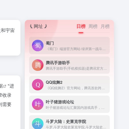
网址
日榜
周榜
月榜
史和宇宙
蜀门
《蜀门》端游官方网站-绿岸第一战斗网游,全新职业,全新版本玩法登场,十年经典游戏,最高在线突破50万人,传统武侠游戏,低配置高画质,唯美武侠场景,海量福利上线领取,游戏下载仅需5分钟,注册即领限量礼包！
腾讯手游助手
腾讯手游助手(手机模拟器)是腾讯官方新一代安卓模拟器,完美兼容X86/AMD,与传统的安卓模拟器相比,在性能、稳定性、兼容性等方面优胜同类安卓手机模拟器!腾讯安卓模拟器-你的专属手游模拟器。来腾讯手游助手官网下载海量手游电脑版，下载即玩，畅享电脑玩手游的快乐。
QQ炫舞2
据
"进
《QQ炫舞2》官方网站，腾讯首款跨端全3D舞蹈网游，超极致的游戏画面，无需下载直接开始游戏，还原超极致的画面，带给你最极速的体验。- -
擎收录
叶子猪游戏论坛
则需要
叶子猪游戏论坛汇聚国内游戏高手，您可在此结识网络游戏，单机游戏，网页游戏甚至手机游戏的玩家，在这游戏论坛里和ta们交流游戏资讯和游戏攻略心得。
斗罗大陆：史莱克学院
斗罗,斗罗大陆史莱克学院,斗罗大陆史莱克学院官网,斗罗大陆史莱克学院礼包,斗罗大陆史莱克学院手游,斗罗大陆史莱克学院官方下载,斗罗大陆史莱克学院iOS下载,斗罗大陆史莱克学院安卓下载,斗罗大陆史莱克学院兑换码,斗罗大陆史莱克学院福利,斗罗大陆MMO,贪玩,贪玩游戏