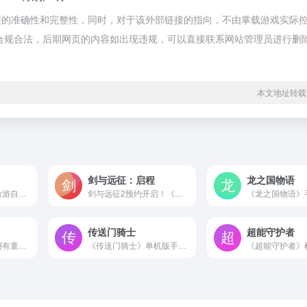
接的准确性和完整性，同时，对于该外部链接的指向，不由掌载游戏实际
都属于合规合法，后期网页的内容如出现违规，可以直接联系网站管理员进行删
本文地址转载
剑与远征：启程
龙之国物语
《绝区零》是由米哈游自研的全新动作游戏。它的故事发生在被神秘的超自然灾害「空洞」所侵袭的近未来。在这灾祸频仍的世界里，崛起了一座另类的城市——「新艾利都」。这座最后的「绿洲」掌握了与「空洞」共生的技术，盘踞着错综复杂的势力，它混乱、喧嚣、危险又充满活力。而你将成为串联起空洞与都市的关键少数派，名为「绳匠」的特殊职业人士。这里正等待着见证你...
剑与远征2预约开启！《剑与远征：启程》是由《剑与远征》原班人马打造的竖屏大世界RPG新游，在这里你可以继续“放置挂机 轻松躺赢”也可以随时带上熟悉的伙伴来一场魔法冒险！竖屏大世界，随时探索魔法旷野；绘本风英雄，鲜活冒险天团集合；装备等级共享，新伙伴一秒就上场；机关地形布阵，新手超爽逆袭大神；挂机收获宝藏，休息片刻战力翻倍！
传送门骑士
超能守护者
《彩虹橙》是一款拥有童话般可爱风格的横卷轴动作手游,完美还原端游精髓,独特玩法,精美画面,精彩剧情!立即加入冒险!
《传送门骑士》单机版手游是一款高清沙盒冒险手游，在这里可以探索奇幻的浮空岛屿，用方块实现奇思妙想，开启未知的冒险旅程。