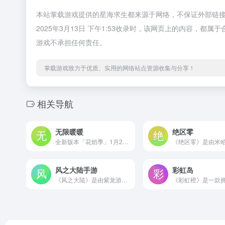
本站掌载游戏提供的星海求生都来源于网络，不保证外部链
2025年3月13日 下午1:53收录时，该网页上的内容，
游戏不承担任何责任。
掌载游戏致力于优质、实用的网络站点资源收集与分享！
相关导航
无限暖暖
绝区零
全新版本「花焰季」1月24日开启，新人登录最高领取90抽+全新限定套装！《无限暖暖》是由叠纸游戏开发的暖暖系列第五代作品，是一款由UE5引擎打造的多平台开放世界游戏。这是一场收集美好的冒险之旅，利用蕴藏在套装中的奇想力，暖暖将与大喵在奇妙的大世界中，与所有惊喜不期而遇。
风之大陆手游
彩虹岛
《风之大陆》是由紫龙游戏发行的首款异世界奇幻冒险手游。游戏以中世纪的剑与魔法为背景，邀请日本三大RPG之一“传说系列”御用作曲樱庭统进行配乐制作。通过全新卡通渲染技术，将人偶式可爱建模、童话般浪漫场景和漂浮于天际的大陆世界，以清新手绘风精致呈现