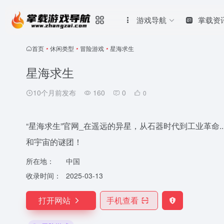
游戏导航
掌载资
首页
•
休闲类型
•
冒险游戏
•
星海求生
星海求生
10个月前发布
160
0
0
“星海求生”官网_在遥远的异星，从石器时代到工业革命.
和宇宙的谜团！
所在地：
中国
收录时间：
2025-03-13
打开网站
手机查看