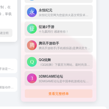
控制，在
永恒纪元
除，掌载
永恒纪元官网为您提供火器文明安卓版和IOS版手机下载，火器文明礼包，最全的游戏攻略，火器文明官方权威论坛，远征，中国服，欢迎到37手游与百万玩家交流。
征途2手游
十九载同行 感谢有你！
请注明
腾讯手游助手
腾讯手游助手(手机模拟器)是腾讯官方新一代安卓模拟器,完美兼容X86/AMD,与传统的安卓模拟器相比,在性能、稳定性、兼容性等方面优胜同类安卓手机模拟器!腾讯安卓模拟器-你的专属手游模拟器。来腾讯手游助手官网下载海量手游电脑版，下载即玩，畅享电脑玩手游的快乐。
QQ炫舞
《QQ炫舞》下载官方网站。最时尚浪漫的舞蹈游戏，260万人同时在线陪你一起舞动青春。QQ炫舞有着最丰富的模式和玩法，最浪漫的交友平台，最华丽精美的画面表现，最紧跟潮流的版本开发迭代节奏，持续不断的为千万炫舞玩家，提供着最优质的游戏体验！更有全新真人视频秀平台炫舞梦工厂助您实现明星梦！
《龙之国物语》手游是一款龙与魔法题材3D社交冒险MMORPG，游戏采用热血动漫成长线，画风独特可爱，游戏将于3月31日启动全平台公测，立即预约预订丰厚公测奖励，带领队友与来自世界各地的伙伴相遇，合作冒险。
3DMGAME论坛
3DMGAME论坛是中国单机游戏论坛，是PCGAME玩家的乐园，为中国单机游戏玩家提供游戏破解、游戏汉化和游戏资讯等内容，欢迎光临3DMGAME论坛获取最新游戏资源。
《超能守护者》横版动作冒险MMO手游，融合了沙盒玩法，玩家可以采集资源建设家园，定制和改造装备，自由切换全系武器。百变职业技能，自由组合搭配，畅享高能策略战斗！结识好友、互访家园，组队探索多变自由的地图，挑战高难度多人副本。跑酷、解谜、潜行，多种特色玩法体验趣味横版闯关！
查看完整榜单