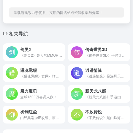
掌载游戏致力于优质、实用的网络站点资源收集与分享！
相关导航
剑灵2
传奇世界3D
《剑灵2》是人气MMORPG游戏《剑灵》的正统续作，由NCsoft制作，支持移动设备和PC跨平台游戏。
《传奇世界3D》手游让经典传世重铸新生，以全新的3D视界进行呈现，让大家重新品味记忆中那种叫做传奇世界的热血激情！腾讯游戏全新力推， 15年传奇世界，《传奇世界3D》诚邀万千热血兄弟再聚中州，攻占沙城
猎魂觉醒
逍遥情缘
《猎魂觉醒》官网-《乱斗西游2》联动重磅开启！这一次，大圣归来！
《逍遥情缘》是深圳天穹网络自主研发、自主运营的最新免费回合制网游匠心巨作！经典的西游桥段，通过诙谐幽默的剧情表现形式，美轮美奂的场景画面，将玩家带入轻松愉快的游戏世界。秉承“以玩家为本”的宗旨，坚持“轻松休闲 快乐交友”的定位，从心出发，创造回合游戏的逍遥时代！
魔力宝贝
新天龙八部
全球1500万会员人数！史克威尔艾尼克斯经典回合制网游《魔力宝贝》推出怀旧版，经典的任务，新颖的玩法等待着您来体验，参与PK大赛，更有PS3拿！魔力魔力，随心所欲！魔力一夏，你就知道！
《新天龙八部》手游由金庸正版授权，畅游《天龙八部》端手游原班人马倾心打造，传承端手游核心特色与经典玩法，展现快意恩仇的武侠江湖。游戏以PBR技术引擎还原真实北宋世界，重塑洛阳、大理、雁门关、燕子坞等知名场景，打造3D视觉盛宴；更有乔峰、段誉、虚竹、阿朱、王语嫣等经典角色，再现原著曲折离奇的英雄故事。经典门派、远攻近战、刺客治疗各具特色；珍...
御剑红尘
不败传说
由经典端游IP改编、原班人马倾力打造的全民修仙回合手游《御剑红尘》即将震撼来袭！继承原作良心公平特色，更有绚丽飞剑、同城社交、温馨家园等多种创新玩法，特别定制“全民修仙扶持计划”陪伴仙友，助你轻松踏上红尘修仙之路。
《不败传说》是由珠海心游科技与冰川网络联合运营的一款国战网游，打1BOSS升一级，巨兽助阵，不坑不累，超爽体验。