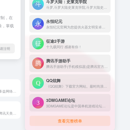
斗罗大陆：史莱克学院
斗罗,斗罗大陆史莱克学院,斗罗大陆史莱克学院官网,斗罗大陆史莱克学院礼包,斗罗大陆史莱克学院手游,斗罗大陆史莱克学院官方下载,斗罗大陆史莱克学院iOS下载,斗罗大陆史莱克学院安卓下载,斗罗大陆史莱克学院兑换码,斗罗大陆史莱克学院福利,斗罗大陆MMO,贪玩,贪玩游戏
控制，在
永恒纪元
除，掌载
永恒纪元官网为您提供火器文明安卓版和IOS版手机下载，火器文明礼包，最全的游戏攻略，火器文明官方权威论坛，远征，中国服，欢迎到37手游与百万玩家交流。
征途2手游
十九载同行 感谢有你！
请注明
腾讯手游助手
腾讯手游助手(手机模拟器)是腾讯官方新一代安卓模拟器,完美兼容X86/AMD,与传统的安卓模拟器相比,在性能、稳定性、兼容性等方面优胜同类安卓手机模拟器!腾讯安卓模拟器-你的专属手游模拟器。来腾讯手游助手官网下载海量手游电脑版，下载即玩，畅享电脑玩手游的快乐。
QQ炫舞
《QQ炫舞》下载官方网站。最时尚浪漫的舞蹈游戏，260万人同时在线陪你一起舞动青春。QQ炫舞有着最丰富的模式和玩法，最浪漫的交友平台，最华丽精美的画面表现，最紧跟潮流的版本开发迭代节奏，持续不断的为千万炫舞玩家，提供着最优质的游戏体验！更有全新真人视频秀平台炫舞梦工厂助您实现明星梦！
《梦想帝王》是多益网络自主研发的战争策略微型端游。微客户端15秒下载安装，画面精美网络流畅。游戏有名将培养、攻城掠地、美女养成等特色玩法。参与万人国战，体验帝王人生，尽在《梦想帝王》！
3DMGAME论坛
3DMGAME论坛是中国单机游戏论坛，是PCGAME玩家的乐园，为中国单机游戏玩家提供游戏破解、游戏汉化和游戏资讯等内容，欢迎光临3DMGAME论坛获取最新游戏资源。
《重返帝国》是腾讯天美工作室研发的全自由即时策略手游。你将置身于瞬息万变的活战场，从零兴建城邦，统率世界英雄，不断扩张领土。在极致写实的大世界战场中自由行军与战斗，策略制胜、智慧为王。在合作与对抗中感受灵活策略的乐趣，招募中外史诗英雄壮大属于你的帝国时代。
查看完整榜单