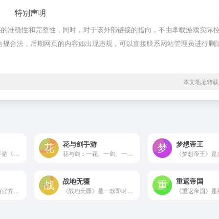
特别声明
接的准确性和完整性，同时，对于该外部链接的指向，不由掌载游戏实际
都属于合规合法，后期网页的内容如出现违规，可以直接联系网站管理员进行删
本文地址转载
花与剑手游
梦想帝王
都市微恐悸动解谜手游《黑猫奇闻社》现已正式公测！在架空的平行世界中，探寻都市中的隐秘传说。
花与剑：一花、一剑、一世、一缘。这是在唐朝，这里有一段你的故事。这是一个为你而生、因你而变的武侠世界...
战地无疆
重返帝国
腾讯游戏，卡通农场官方网站
《战地无疆》是一款即时战略写实三国策略手游，玩家可在游戏内经营村庄、扩张领土、称霸一方。