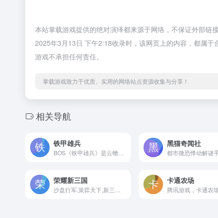
本站掌载游戏提供的绝对演绎都来源于网络，不保证外部链
2025年3月13日 下午2:18收录时，该网页上的内容，
游戏不承担任何责任。
掌载游戏致力于优质、实用的网络站点资源收集与分享！
相关导航
铁甲雄兵
黑猫奇闻社
BOS《铁甲雄兵》是云蟾游戏旗下Evolution工作室自主研发的大型军团竞技策略网游。运用自主evolution引擎，高度还原真实冷兵器时代古战场。玩家可以操作平行世界中的中西方著名武将，率领世界强军，与全球玩家一教高下。
荣耀新三国
卡通农场
沙盘行军,策弈天下,新三国战略手游大作来袭