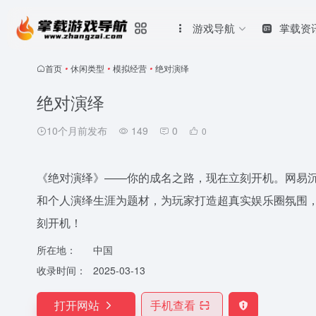
游戏导航
掌载资
首页
•
休闲类型
•
模拟经营
•
绝对演绎
绝对演绎
10个月前发布
149
0
0
《绝对演绎》——你的成名之路，现在立刻开机。网易
和个人演绎生涯为题材，为玩家打造超真实娱乐圈氛围
刻开机！
所在地：
中国
收录时间：
2025-03-13
打开网站
手机查看