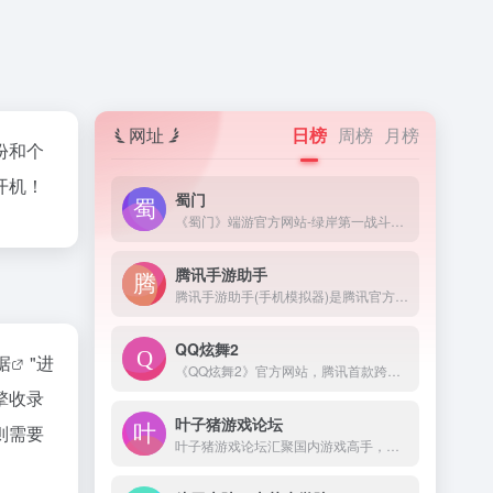
网址
日榜
周榜
月榜
份和个
开机！
蜀门
《蜀门》端游官方网站-绿岸第一战斗网游,全新职业,全新版本玩法登场,十年经典游戏,最高在线突破50万人,传统武侠游戏,低配置高画质,唯美武侠场景,海量福利上线领取,游戏下载仅需5分钟,注册即领限量礼包！
腾讯手游助手
腾讯手游助手(手机模拟器)是腾讯官方新一代安卓模拟器,完美兼容X86/AMD,与传统的安卓模拟器相比,在性能、稳定性、兼容性等方面优胜同类安卓手机模拟器!腾讯安卓模拟器-你的专属手游模拟器。来腾讯手游助手官网下载海量手游电脑版，下载即玩，畅享电脑玩手游的快乐。
QQ炫舞2
据
"进
《QQ炫舞2》官方网站，腾讯首款跨端全3D舞蹈网游，超极致的游戏画面，无需下载直接开始游戏，还原超极致的画面，带给你最极速的体验。- -
擎收录
叶子猪游戏论坛
则需要
叶子猪游戏论坛汇聚国内游戏高手，您可在此结识网络游戏，单机游戏，网页游戏甚至手机游戏的玩家，在这游戏论坛里和ta们交流游戏资讯和游戏攻略心得。