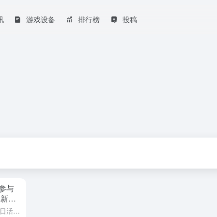
讯
游戏设备
排行榜
投稿
参与
戏新乐
《原始征途》提供了丰富多彩的节日活动，让玩家在享受游戏乐趣的同时，还能获得丰厚的奖励。以下是几个主要的节日活动攻略： 1. 龙窝抓龙活动： 每日有固定的抓龙时间，分别是10:00 10:20、14:0...