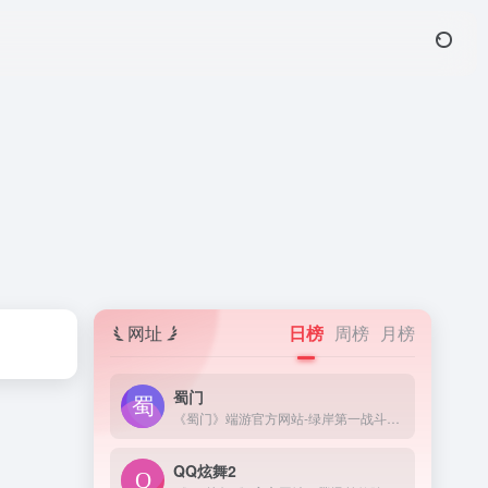
网址
日榜
周榜
月榜
蜀门
《蜀门》端游官方网站-绿岸第一战斗网游,全新职业,全新版本玩法登场,十年经典游戏,最高在线突破50万人,传统武侠游戏,低配置高画质,唯美武侠场景,海量福利上线领取,游戏下载仅需5分钟,注册即领限量礼包！
QQ炫舞2