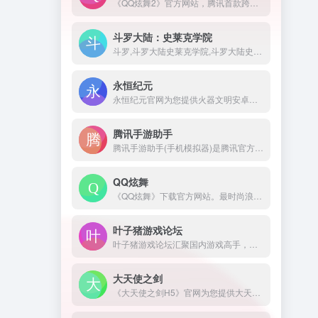
《QQ炫舞2》官方网站，腾讯首款跨端全3D舞蹈网游，超极致的游戏画面，无需下载直接开始游戏，还原超极致的画面，带给你最极速的体验。- -
斗罗大陆：史莱克学院
斗罗,斗罗大陆史莱克学院,斗罗大陆史莱克学院官网,斗罗大陆史莱克学院礼包,斗罗大陆史莱克学院手游,斗罗大陆史莱克学院官方下载,斗罗大陆史莱克学院iOS下载,斗罗大陆史莱克学院安卓下载,斗罗大陆史莱克学院兑换码,斗罗大陆史莱克学院福利,斗罗大陆MMO,贪玩,贪玩游戏
永恒纪元
永恒纪元官网为您提供火器文明安卓版和IOS版手机下载，火器文明礼包，最全的游戏攻略，火器文明官方权威论坛，远征，中国服，欢迎到37手游与百万玩家交流。
腾讯手游助手
腾讯手游助手(手机模拟器)是腾讯官方新一代安卓模拟器,完美兼容X86/AMD,与传统的安卓模拟器相比,在性能、稳定性、兼容性等方面优胜同类安卓手机模拟器!腾讯安卓模拟器-你的专属手游模拟器。来腾讯手游助手官网下载海量手游电脑版，下载即玩，畅享电脑玩手游的快乐。
QQ炫舞
《QQ炫舞》下载官方网站。最时尚浪漫的舞蹈游戏，260万人同时在线陪你一起舞动青春。QQ炫舞有着最丰富的模式和玩法，最浪漫的交友平台，最华丽精美的画面表现，最紧跟潮流的版本开发迭代节奏，持续不断的为千万炫舞玩家，提供着最优质的游戏体验！更有全新真人视频秀平台炫舞梦工厂助您实现明星梦！
叶子猪游戏论坛
叶子猪游戏论坛汇聚国内游戏高手，您可在此结识网络游戏，单机游戏，网页游戏甚至手机游戏的玩家，在这游戏论坛里和ta们交流游戏资讯和游戏攻略心得。
大天使之剑
《大天使之剑H5》官网为您提供大天使之剑H5安卓版和IOS版下载，大天使之剑H5礼包，最全的大天使之剑游戏攻略，大天使之剑官方H5权威下载链接,欢迎到37手游与百万玩家交流。