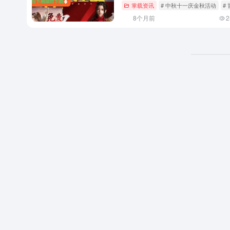
掌载资讯
# 中秋十一庆金秋活动
#
8个月前
2