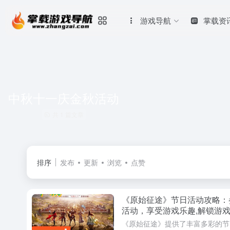
游戏导航
掌载资
中秋十一庆金秋活动
共 1 篇文章
排序
发布
更新
浏览
点赞
《原始征途》节日活动攻略：
活动，享受游戏乐趣,解锁游
趣