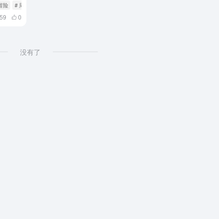
 冒险
# 周年庆典
59
0
没有了