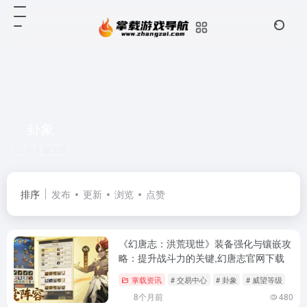
卦象
共 1 篇文章
排序
发布
更新
浏览
点赞
《幻唐志：洪荒现世》装备强化与镶嵌攻
略：提升战斗力的关键,幻唐志官网下载
掌载资讯
# 交易中心
# 卦象
# 威望等级
8个月前
480