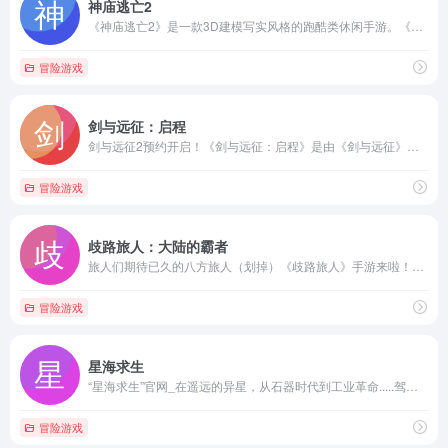
神庙逃亡2
《神庙逃亡2》是一款3D建模写实风格的跑酷类休闲手游。《神庙逃亡2》游戏背景设定在神庙里，玩家要逃脱恶魔守卫的追赶，穿越神庙夺取神像。是由ImangiStudios、LLC制作，由乐逗游戏代理发行的角色扮演运动类冒险游戏。全球海量玩家都在玩，这是一条怎么跑都跑不完的路程，但是却也给人一种希望，也许出口，也许胜利就在前方，只要我们坚持不懈，...
冒险游戏
剑与远征：启程
剑与远征2预约开启！《剑与远征：启程》是由《剑与远征》原班人马打造的竖屏大世界RPG新游，在这里你可以继续“放置挂机 轻松躺赢”也可以随时带上熟悉的伙伴来一场魔法冒险！竖屏大世界，随时探索魔法旷野；绘本风英雄，鲜活冒险天团集合；装备等级共享，新伙伴一秒就上场；机关地形布阵，新手超爽逆袭大神；挂机收获宝藏，休息片刻战力翻倍！
冒险游戏
歧路旅人：大陆的霸者
旅人们期待已久的八方旅人（划掉）《歧路旅人》手游来啦！选定之人啊，再次踏上你的旅途吧！本作为经典像素IP《歧路旅人》系列手游最新作，讲述了一个发生在奥鲁斯特拉大陆的全新故事。玩家将在细腻的三维像素画风场景(HD-2D)和沉稳庄重的背景配乐所共同营造出的充满沉浸感的幻想世界中冒险和历练，与八种不同职业的旅人结识，经历许许多多或沉重或温馨或欢...
冒险游戏
星海求生
“星海求生”官网_在遥远的异星，从石器时代到工业革命.....驾驶你的太空飞船，抵达超新星大爆炸的中心，去揭开历史和宇宙的谜团！
冒险游戏