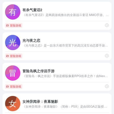
有杀气童话2
《有杀气童话2》是网易游戏推出的全新战斗童话 MMO手游。沿袭前作奇幻的童话背景，有着颠覆传统的剧情，在看似美好实则危机四伏的世界，冒险者们将开启一场炫丽的 战斗之旅。在奥兹大陆，奇遇有温度的童话伙伴！组队虐怪，打本爆装，交易致富！还可以多重转职，自由加点，打造专属技能流派！更有10000平私人城堡，养花钓鱼，享受童话休闲生活！
冒险游戏
光与夜之恋
《光与夜之恋》是一款东方都市背景下的高沉浸互动恋爱手游，汇聚国内外知名CV、专业级作曲家、以及超豪华画师&amp;编剧团队，倾力营造与众不同的真实恋爱氛围。丰富互动、多线结局，带你走向属于自己的命定相遇！
冒险游戏
冒险岛枫之传说手游
《冒险岛：枫之传说》手游是横版像素RPG传承之作！由Nexon公司匠心打造，深度还原冒险岛端游：在彩虹岛、玩具城，重逢曾经的队友，扎昆、品客缤还在等你挑战。重启冒险征程，就来枫之传说。
冒险游戏
女神异闻录：夜幕魅影
《女神异闻录：夜幕魅影》（简称：P5X）是由SEGA正版授权，ATLUS深度参与，完美世界游戏打造的《女神异闻录5》首款日式角色扮演（JRPG）手游。P5X是基于P5的世界观设定展开故事，在深度还原原作潮酷炫风格的基础上，由全新角色和全新剧情带来全新的精彩体验！