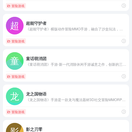
冒险游戏
超能守护者
《超能守护者》横版动作冒险MMO手游，融合了沙盒玩法，玩家可以采集资源建设家园，定制和改造装备，自由切换全系武器。百变职业技能，自由组合搭配，畅享高能策略战斗！结识好友、互访家园，组队探索多变自由的地图，挑战高难度多人副本。跑酷、解谜、潜行，多种特色玩法体验趣味横版闯关！
冒险游戏
童话萌消团
《童话萌消团》手游-新一代消除休闲手游诚意之作，创新的三消玩法，紧张刺激的消除体验。超过260个独立关卡等你去挑战，更多精彩的童话故事等你去探索。
冒险游戏
龙之国物语
《龙之国物语》手游是一款龙与魔法题材3D社交冒险MMORPG，游戏采用热血动漫成长线，画风独特可爱，游戏将于3月31日启动全平台公测，立即预约预订丰厚公测奖励，带领队友与来自世界各地的伙伴相遇，合作冒险。
冒险游戏
影之刃零