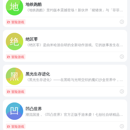
地铁跑酷
《地铁跑酷》里约版本震撼登场！新伙伴「猪猪侠」与「菲菲公主」炫目登场；[圣剑机甲]踏滑板「ATX-1飞行器」闪现里约，在金沙广场展开追逐冒险；另有神秘时空来客「薇薇安」与「闪电队长」，齐聚里约，燃爆全场。精彩不断，限时赛事和丰厚奖励等你来战，阵营对抗掀起美食之争；参与版本收集活动，还能解锁男神成长日记；夏日热浪来袭，热情如火！喊上伙伴，与...
冒险游戏
绝区零
《绝区零》是由米哈游自研的全新动作游戏。它的故事发生在被神秘的超自然灾害「空洞」所侵袭的近未来。在这灾祸频仍的世界里，崛起了一座另类的城市——「新艾利都」。这座最后的「绿洲」掌握了与「空洞」共生的技术，盘踞着错综复杂的势力，它混乱、喧嚣、危险又充满活力。而你将成为串联起空洞与都市的关键少数派，名为「绳匠」的特殊职业人士。这里正等待着见证你...
冒险游戏
黑光生存进化
《黑光生存进化》——在黑暗与光明交织的魔幻沙盒世界中，体验生存与进化的史诗之旅。蜗牛游戏倾力打造，结合《方舟：生存进化》的深层精髓与虚幻5引擎的前沿技术，引领玩家进入一个既神秘又充满挑战的全新领域。
冒险游戏
凹凸世界
潮流国漫，《凹凸世界》官方正版手游来袭！七创社自研精品，国潮动漫手游，依托深受粉丝喜爱的《凹凸世界》IP打造，将原作独具一格的艺术表现在移动平台精致还原，每一处细节都尽显凹凸的独特元素和时尚潮范儿气质。创新的快节奏战斗体验、充满趣味的时装搭配、NPC好感度养成和自由创作的专属剧情，无论你是硬核大佬还是休闲玩家，都能在这里创造出属于自己的凹...
冒险游戏