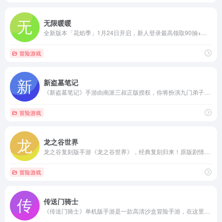
无限暖暖
全新版本「花焰季」1月24日开启，新人登录最高领取90抽+全新限定套装！《无限暖暖》是由叠纸游戏开发的暖暖系列第五代作品，是一款由UE5引擎打造的多平台开放世界游戏。这是一场收集美好的冒险之旅，利用蕴藏在套装中的奇想力，暖暖将与大喵在奇妙的大世界中，与所有惊喜不期而遇。
冒险游戏
新盗墓笔记
《新盗墓笔记》手游由南派三叔正版授权，你将扮演九门弟子，在庞大的地下世界鏖战血尸，开棺摸金，发掘奇珍异宝，开启惊险刺激的盗墓之旅！
冒险游戏
龙之谷世界
龙之谷复刻版手游《龙之谷世界》，经典复刻归来！原版剧情、副本1:1复刻端游体验；华丽连招，拳拳到肉，打击感1:1复刻让你大呼过瘾！这一次，让我们重聚记忆中的阿尔特里亚大陆，找回最纯粹的冒险快感！
冒险游戏
传送门骑士
《传送门骑士》单机版手游是一款高清沙盒冒险手游，在这里可以探索奇幻的浮空岛屿，用方块实现奇思妙想，开启未知的冒险旅程。