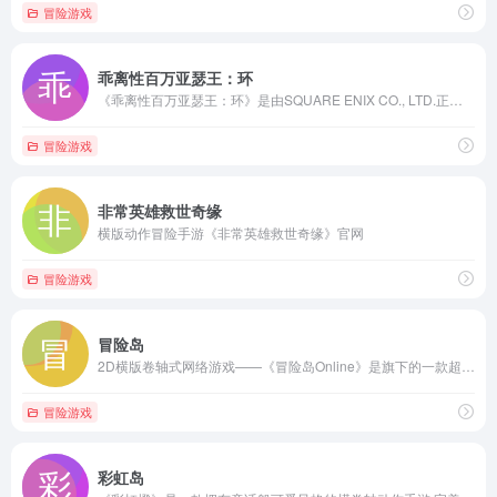
冒险游戏
乖离性百万亚瑟王：环
《乖离性百万亚瑟王：环》是由SQUARE ENIX CO., LTD.正版授权的「百万亚瑟王」系列传承之作。当从命运之轮中偏离的王，于凛冬中的世界尽头再次重逢——新的冒险故事，即将展开！游戏使用次世代卡渲技术，打造媲美“主机级”的细致画面，角色们将拥有更华丽精致的展现。经典伙伴焕新重聚，4人打牌玩法正式回归，共同续写冒险新篇！
冒险游戏
非常英雄救世奇缘
横版动作冒险手游《非常英雄救世奇缘》官网
冒险游戏
冒险岛
2D横版卷轴式网络游戏——《冒险岛Online》是旗下的一款超人气家庭休闲网游。整个游戏画面以2D平面展开，采用了与其他Q版2D游戏不同的横向卷轴的移动方式。游戏场景高低落差的设计，整个画面分前景、静止背景、活动景物3个层次的设计，既别出心裁又给人一种很真实的感受。
冒险游戏
彩虹岛