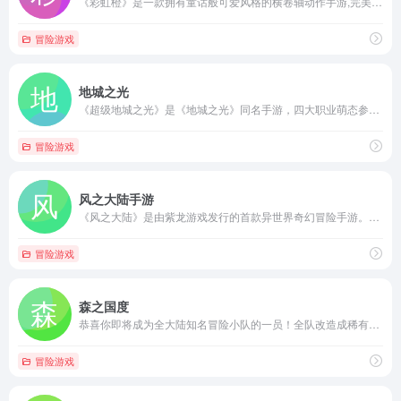
《彩虹橙》是一款拥有童话般可爱风格的横卷轴动作手游,完美还原端游精髓,独特玩法,精美画面,精彩剧情!立即加入冒险!
冒险游戏
地城之光
《超级地城之光》是《地城之光》同名手游，四大职业萌态参战，引爆掌上酷炫乐趣。弹幕BOSS、生死大乱斗、战魂系统、时空副本以及手动连击功能，带您领略掌上ARPG超级动作手游极致随心体验!
冒险游戏
风之大陆手游
《风之大陆》是由紫龙游戏发行的首款异世界奇幻冒险手游。游戏以中世纪的剑与魔法为背景，邀请日本三大RPG之一“传说系列”御用作曲樱庭统进行配乐制作。通过全新卡通渲染技术，将人偶式可爱建模、童话般浪漫场景和漂浮于天际的大陆世界，以清新手绘风精致呈现
冒险游戏
森之国度
恭喜你即将成为全大陆知名冒险小队的一员！全队改造成稀有职业分支，有的配合只有你的小队能够做到。一起变强，成为大陆上最亮眼的新星！ 魔法、蒸汽、神明，纯粹的异世界MMORPG。你，作为第不知道多少代勇者穿越而来，拯救世界？可以！抢劫BOSS？可以！最重要的是成为异世界的你，双职业合体全新身份，你可以是战士、法师，但你更可以是大陆第二炼药师，...
冒险游戏