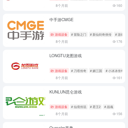
8个月前
160
中手游CMGE
游戏设备
# 冒险之门
# 新仙剑奇侠传
# 游戏厂
8个月前
176
LONGTU龙图游戏
游戏设备
# 刀塔传奇
# 媚三国
# 小冰冰传奇
8个月前
161
KUNLUN昆仑游戏
游戏设备
# 仙境传说
# 君王2
# 战魂
8个月前
156
Ourpalm掌趣