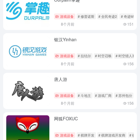
游戏设备
# 修普诺斯
# 全民奇迹2
# 奇迹MU
8个月前
151
银汉Yinhan
游戏设备
# 拉结尔
# 时空召唤
# 时空猎人3
8个月前
156
唐人游
游戏设备
# 斗地主
# 游戏厂商
# 苏州包分
8个月前
156
网狐FOXUC
游戏设备
# 棋牌开发
# 棋牌游戏开发商
# 棋