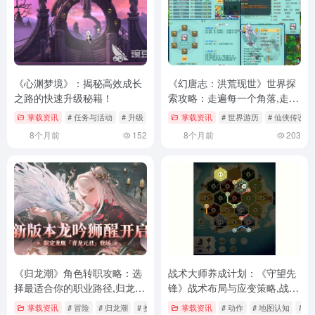
《心渊梦境》：揭秘高效成长
《幻唐志：洪荒现世》世界探
之路的快速升级秘籍！
索攻略：走遍每一个角落,走遍
每一个角落
掌载资讯
# 任务与活动
# 升级
# 团队协作
掌载资讯
# 世界游历
# 仙侠传说
8个月前
152
8个月前
203
《归龙潮》角色转职攻略：选
战术大师养成计划：《守望先
择最适合你的职业路径,归龙潮
锋》战术布局与应变策略,战术
角色装备推荐
大师电脑版下载
掌载资讯
# 冒险
# 归龙潮
# 扮演
掌载资讯
# 动作
# 地图认知
# 