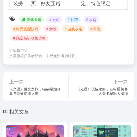
装扮
买、好友互赠
定、特色限定
掌载资讯
# 奇幻
# 技巧
# 攻略
# 时尚搭配技巧
# 游戏
# 游戏攻略
# 角色
# 限定装扮收集攻略
©
版权声明
文章版权归作者所有，未经允许请勿转载。
上一篇
下一篇
《光遇》烛光之旅：揭秘蜡烛收
《光遇》试炼攻略：轻松通关各
集与高效使用之道
大关卡秘籍大揭秘
相关文章