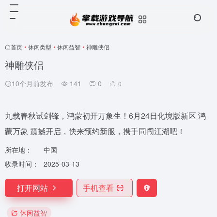
首页
•
休闲类型
•
休闲益智
•
神雕侠侣
神雕侠侣
10个月前发布
141
0
0
九载春秋试剑锋，鸿蒙初开万象生！6月24日化境版新区 鸿
蒙万象 震撼开启，快来预约新服，携手同闯江湖吧！
所在地：
中国
收录时间：
2025-03-13
打开网站
手机查看
休闲益智