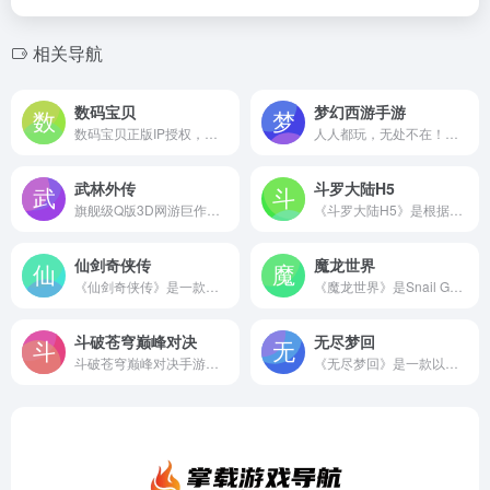
相关导航
数码宝贝
梦幻西游手游
数码宝贝正版IP授权，重温经典回忆
人人都玩，无处不在！《梦幻西游》手游是国民级回合制手游。全新版本装备进阶重磅来袭！网易招牌大作，获得年度最佳人气游戏奖，全球超过一亿玩家都在玩！
武林外传
斗罗大陆H5
旗舰级Q版3D网游巨作《武林外传》官方游戏,秉承了《武林外传》原作轻松、幽默的风格,为玩家展现一个内容丰富的喜剧武侠世界。
《斗罗大陆H5》是根据斗罗大陆原著改编的游戏，真实剧情体验，原创策略玩法，多武魂觉醒，万千魂环搭配。在游戏中可以征战星斗大森林，狩猎魂兽魂环，争霸斗魂场，魂师之间相互角逐，激战杀戮之都，通关海神九考，继承神祗之位。
仙剑奇侠传
魔龙世界
《仙剑奇侠传》是一款以仙侠为题材的新型卡牌类手机网游。剧情采用动画、CG、配音、诗词等多维度进行了高度还原，战斗中增加了五灵相克、排兵布阵、出手速度合击技能等，更融入了战斗偷袭模式，飞龙探云手等彩蛋玩法，让战斗从此不再单调枯燥！同时锁妖塔的迷宫系统，充满了惊险、刺激、探秘、惊喜等多种乐趣，更有针对仙剑原著设计的神秘系统，开创了全新的手游时...
《魔龙世界》是Snail Games匠心打造的3DMMO正统史诗魔幻手游。1600万平米无缝地图自由探索，经典战法牧组合对抗巨型野外BOSS。史诗级攻城战、开放性交易体系、全新赛季系统及动态世界概念，让玩家每天都能有不一样的魔幻体验。
斗破苍穹巅峰对决
无尽梦回
斗破苍穹巅峰对决手游游戏下载请认准官网渠道，《斗破苍穹巅峰对决》手游由现象级国民IP《斗破苍穹》动画小说双正版授权。斗破苍穹游戏百分百还原斗破苍穹三年之约动画场景，为所有玩家带来ARPG动作新体验。
《无尽梦回》是一款以梦境为题材的Roguelite动作冒险手游。你将扮演「捕梦者」，在无秩序的梦乡大陆里与同伴一起冒险，捕捉梦灵并签订契约，击败梦中怪物，找到沉睡的「秘密」，解开「真相」。