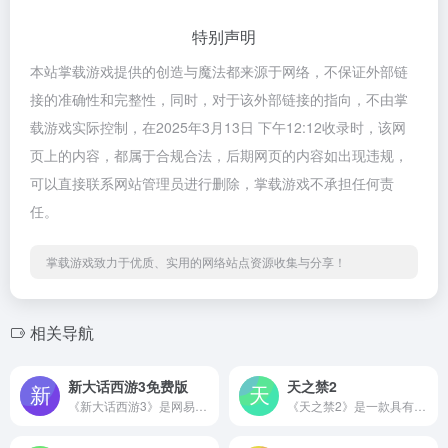
特别声明
本站掌载游戏提供的创造与魔法都来源于网络，不保证外部链
接的准确性和完整性，同时，对于该外部链接的指向，不由掌
载游戏实际控制，在2025年3月13日 下午12:12收录时，该网
页上的内容，都属于合规合法，后期网页的内容如出现违规，
可以直接联系网站管理员进行删除，掌载游戏不承担任何责
任。
掌载游戏致力于优质、实用的网络站点资源收集与分享！
相关导航
新大话西游3免费版
天之禁2
《新大话西游3》是网易旗舰IP“大话西游”旗下全新研发的第一款双经济体端游。免费版可以免费尝鲜，是网易第一款免点卡端游！四大种族共30位唯美国风主角任你选择，超大世界观移步异景，使你如临仙境！释放双手，畅爽挂机，让游戏不再是负担；自由交易，随地摆摊，在游戏中“赚钱”！
《天之禁2》是一款具有唯美上古场景的仙侠风MMORPG网游。天之禁2由绿岸网络《天之禁》原班研发团队革新打造。天之禁2以中低配置唯美品质，实力萌宠助战，千种技能百变，全景动态地图，热血资源争端，装备保值绿色升级等特色，重新定义新仙侠网游，每日畅玩轻松赚钱，非RMB玩家优选！