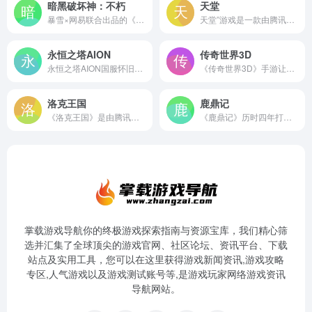
暗黑破坏神：不朽
天堂
暴雪×网易联合出品的《暗黑破坏神®：不朽™》作为暗黑系列的全新作品，不仅传承了经典暗黑画风和恢弘世界观，还原了畅爽战斗体验和沉浸的探索乐趣，而且针对移动平台，创造了全新的故事剧情和玩法。在这里，你将为了庇护之地的和平，探索无尽的黑暗与未知，暗黑世界的大门即将再次打开，亲爱的勇士，你准备好了吗？
天堂”游戏是一款由腾讯游戏运营的网络游戏，适合16周岁以上的用户使用。该游戏具有丰富的游戏内容和活动，包括新版内容如剑士、暗黑龙海露拜、次元战场以及复仇系统等。此外，游戏还提供了各种增益效果和活动，助力玩家快速成长。为了您的健康，请合理控制游戏时间。如果您对“天堂”游戏有任何疑问或需要进一步的信息，欢迎随时联系我们的客服团队。
永恒之塔AION
传奇世界3D
永恒之塔AION国服怀旧服火爆上线，深谷回响战歌再起，还原50级经典版本，原汁原味致敬热血岁月，重返八星时代，一个世界等你改变。
《传奇世界3D》手游让经典传世重铸新生，以全新的3D视界进行呈现，让大家重新品味记忆中那种叫做传奇世界的热血激情！腾讯游戏全新力推， 15年传奇世界，《传奇世界3D》诚邀万千热血兄弟再聚中州，攻占沙城
洛克王国
鹿鼎记
《洛克王国》是由腾讯运营的中国最大的儿童网上健康乐园，专为孩子们设计的儿童魔幻社区，会说话的猫头鹰、会飞的扫帚，奇妙的魔法课教师，这不是哈利波特和爱丽丝才拥有的奇幻仙境，这是真正属于孩子们的魔法王国。
《鹿鼎记》历时四年打造即时跨服超人气网游。画面卡通绚丽，玩法丰富多彩，一人三职、服务器对抗、跨服无限制PK、自由建设城邦。
掌载游戏导航你的终极游戏探索指南与资源宝库，我们精心筛
选并汇集了全球顶尖的游戏官网、社区论坛、资讯平台、下载
站点及实用工具，您可以在这里获得游戏新闻资讯,游戏攻略
专区,人气游戏以及游戏测试账号等,是游戏玩家网络游戏资讯
导航网站。