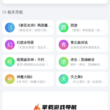
相关导航
《泰亚史诗》网易魔幻世界新游
西游
《泰亚史诗》创世计划-特色测试服——死亡高爆版今日已开启预约！本次服务器的主题以pk死亡高爆率为核心主题，主打激情pk、刺激爆装。同时，高爆服还加入了多倍充值、高倍掉率、快速升级、简单难度、PK无罪恶值等设置，让大家可以更好、更快速的体验到激情pk的快乐！！
《西游》神兽版是一款在2008年蓝港大力推广运营，2015年由糖豆游戏复活的经典即时回合制游戏。游戏背景设定在人、仙、妖、鬼四大种族共存的神话时代，共有金刚、修罗等八大相生相克的进阶职业。
幻想全明星
青丘狐传说
《幻想全明星》是起凡游戏旗下魔霸工作室打造的动漫MOBA。游戏包含5V5竞技模式及最高支持200人的多人竞技模式。在《幻想全明星》游戏中，你可以使用你熟悉的动漫角色进行战斗！ 评价 这个游戏简直是二次元的天堂啊！游戏里不仅完美的还原原作人物，还有很多细节也出是出自动漫中，角色技能还非常有趣，而且页面是采用了3D的形式，所以这个很值得去试玩...
全新的浪漫奇遇就发生在“新”《御剑情缘》，不仅有一段浪漫的邂逅，还有多重初春大礼赠予御迷。大冒险爵位送上无尽荣耀，开局一把刀，水果切切切，是时候和好友来一场真正的决斗了！ 全新奇遇 缘起初春——奇遇任务，邂逅情缘！ 刀法缭乱 水果切切——过关斩将，图鉴比拼！ 冒险升级 名利双收——爵位登场，无尽荣光！ 双人轻功 御剑飞行——轻功特效，飞剑...
暗黑破坏神：不朽
求生：英雄峡谷
暴雪×网易联合出品的《暗黑破坏神®：不朽™》作为暗黑系列的全新作品，不仅传承了经典暗黑画风和恢弘世界观，还原了畅爽战斗体验和沉浸的探索乐趣，而且针对移动平台，创造了全新的故事剧情和玩法。在这里，你将为了庇护之地的和平，探索无尽的黑暗与未知，暗黑世界的大门即将再次打开，亲爱的勇士，你准备好了吗？
蜗牛《求生：英雄峡谷》手机软件游戏是蜗牛自主研发重磅打造的一款求生类型的英雄对战移动网游。游戏以国际先进水平制作。游戏讲述了一群冒险者降临在魔法大陆之上，为了生存，食物，资源而进行厮杀怪物的一场求生之旅。
神魔大陆2
天之禁2
4月18日《神魔大陆2》一场魔幻冒险的盛宴即将拉开帷幕！准备好迎接全新服务器【拂晓之光】的开启了吗？探索克兰蒙多大陆，结交志同道合的伙伴，【拂晓之光】等待与你共同书写属于你们的冒险篇章！为了让冒险之旅更加精彩和有趣，即刻起邀请您的好友回归克兰蒙多大陆入驻新服，就有机会获得丰厚的奖励噢！
《天之禁2》是一款具有唯美上古场景的仙侠风MMORPG网游。天之禁2由绿岸网络《天之禁》原班研发团队革新打造。天之禁2以中低配置唯美品质，实力萌宠助战，千种技能百变，全景动态地图，热血资源争端，装备保值绿色升级等特色，重新定义新仙侠网游，每日畅玩轻松赚钱，非RMB玩家优选！