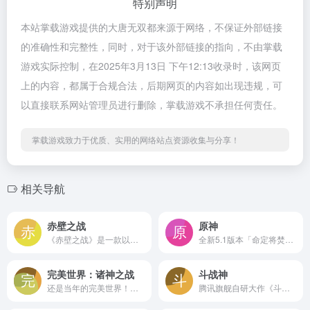
特别声明
本站掌载游戏提供的大唐无双都来源于网络，不保证外部链接
的准确性和完整性，同时，对于该外部链接的指向，不由掌载
游戏实际控制，在2025年3月13日 下午12:13收录时，该网页
上的内容，都属于合规合法，后期网页的内容如出现违规，可
以直接联系网站管理员进行删除，掌载游戏不承担任何责任。
掌载游戏致力于优质、实用的网络站点资源收集与分享！
相关导航
赤壁之战
原神
《赤壁之战》是一款以三国历史为背景的国战PK网游。剧情副本高度还原三国经典战役，随时可宣战攻打敌国都城！全日制PK玩法人气爆棚！PK掉落经验可拾取，超激情！
全新5.1版本「命定将焚的虹光」现已推出！《原神》是由米哈游自研的一款开放世界冒险RPG。你将在游戏中探索一个被称作「提瓦特」的幻想世界。在这广阔的世界中，你可以踏遍七国，邂逅性格各异、能力独特的同伴，与他们一同对抗强敌，踏上寻回血亲之路；也可以不带目的地漫游，沉浸在充满生机的世界里，让好奇心驱使自己发掘各个角落的奥秘……直到你与分离的血...
完美世界：诸神之战
斗战神
还是当年的完美世界！回到祖龙城体验当年的热血和青春回味，从黄昏圣殿到仙魔幻天，对抗席卷完美大陆的怨灵，亲历人族、羽族和妖族的千年羁绊，一起畅享轻松修真全新体验！
腾讯旗舰自研大作《斗战神》是量子工作室历时五年潜心打造的3DMMORPG精品之作。游戏以其“世界架构师”今何在先生代表作《悟空传》为蓝本，通过成人的视角重读西游，重塑西游。