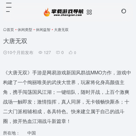
首页
•
休闲类型
•
休闲益智
•
大唐无双
大唐无双
10个月前发布
127
0
0
《大唐无双》手游是网易游戏新国风群战MMO力作，游戏中
构建了一个绚丽唯美的武侠大世界，玩家将化身高颜值主
角，携手闯荡国风江湖；一键组队，随时开战，上百个激爽
战场一触即发；激情指挥，真人同屏，无卡顿畅快厮杀；十
二大门派相辅相成，各具特色。快来建立属于自己的战斗
圈，掀开热血江湖战斗新篇章！
所在地：
中国