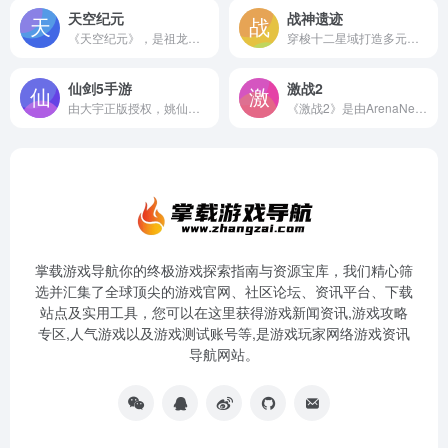
天空纪元
战神遗迹
《天空纪元》，是祖龙娱乐匠心巨制的MMORPG东方幻想手游。PBR材质渲染、全局动态光影等次世代技术加持，展现电影级震撼画质。360度自由空战、相拥比翼双飞、DIY多种情缘玩法，为你打造唯美的东方幻想世界。
穿梭十二星域打造多元宇宙炫战体验，在多文明纷争中探索冒险，神装圣甲多段进阶，血战中天赋觉醒神力，重新定义宇宙新秩序！
仙剑5手游
激战2
由大宇正版授权，姚仙全程监修，并亲设隐藏剧情的唯一正版《仙剑5》手游浓情上线！
《激战2》是由ArenaNet独自开发的大型MMORPG魔幻网游。《激战2》剧情发生在《激战》之后的250年。延续《激战》的欧美奇幻史诗风格。《激战2》以其颠覆式的创新理念被全球玩家评价为“改变游戏行业”的史诗巨作。
掌载游戏导航你的终极游戏探索指南与资源宝库，我们精心筛
选并汇集了全球顶尖的游戏官网、社区论坛、资讯平台、下载
站点及实用工具，您可以在这里获得游戏新闻资讯,游戏攻略
专区,人气游戏以及游戏测试账号等,是游戏玩家网络游戏资讯
导航网站。