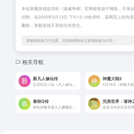
本站掌载游戏提供的《漫威争锋》官网都来源于网络，不保
控制，在2025年3月13日 下午12:14收录时，该网页
删除，掌载游戏不承担任何责任。
掌载游戏致力于优质、实用的网络站点资源收集与分享！
相关导航
新凡人修仙传
神魔大陆2
忘语同名小说《凡人修仙传》正版授权改编，凡人微社交组团修炼手游，游戏充分还原小说内庞大浩瀚的修仙体系，以组团模式连接道友与道友之间的缘法，比肩共赴坎坷难行的修仙之路。
春秋Q传
完美世界：诸神
春秋神魔争霸凡人飘飘欲仙，亲，Q传神仙打架了，我们也一起来休仙哦