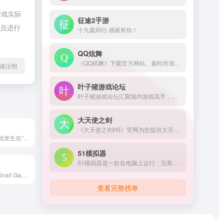
游戏实际
征途2手游
理员进行
十九载同行 感谢有你！
QQ炫舞
《QQ炫舞》下载官方网站。最时尚浪漫的舞蹈游戏，260万人同时在线陪你一起舞动青春。QQ炫舞有着最丰富的模式和玩法，最浪漫的交友平台，最华丽精美的画面表现，最紧跟潮流的版本开发迭代节奏，持续不断的为千万炫舞玩家，提供着最优质的游戏体验！更有全新真人视频秀平台炫舞梦工厂助您实现明星梦！
请注明
叶子猪游戏论坛
叶子猪游戏论坛汇聚国内游戏高手，您可在此结识网络游戏，单机游戏，网页游戏甚至手机游戏的玩家，在这游戏论坛里和ta们交流游戏资讯和游戏攻略心得。
大天使之剑
《大天使之剑H5》官网为您提供大天使之剑H5安卓版和IOS版下载，大天使之剑H5礼包，最全的大天使之剑游戏攻略，大天使之剑官方H5权威下载链接,欢迎到37手游与百万玩家交流。
全新的浪漫奇遇就发生在“新”《御剑情缘》，不仅有一段浪漫的邂逅，还有多重初春大礼赠予御迷。大冒险爵位送上无尽荣耀，开局一把刀，水果切切切，是时候和好友来一场真正的决斗了！ 全新奇遇 缘起初春——奇遇任务，邂逅情缘！ 刀法缭乱 水果切切——过关斩将，图鉴比拼！ 冒险升级 名利双收——爵位登场，无尽荣光！ 双人轻功 御剑飞行——轻功特效，飞剑...
51模拟器
51模拟器是一款在电脑上运行，完美兼容99%安卓游戏的手游模拟器。使51模拟器可在电脑体验大屏玩手游的快感，延长手机的寿命，节省你的数据流量，并且还支持账号多开。在电脑上玩手机游戏，iOS/安卓模拟器下载首51模拟器！
《魔龙世界》是Snail Games匠心打造的3DMMO正统史诗魔幻手游。1600万平米无缝地图自由探索，经典战法牧组合对抗巨型野外BOSS。史诗级攻城战、开放性交易体系、全新赛季系统及动态世界概念，让玩家每天都能有不一样的魔幻体验。
查看完整榜单