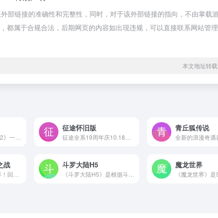
证外部链接的准确性和完整性，同时，对于该外部链接的指向，不由掌载
上的内容，都属于合规合法，后期网页的内容如出现违规，可以直接联系网站管
本文地址转载
征途怀旧版
青丘狐传说
4月18日《神魔大陆2》一场魔幻冒险的盛宴即将拉开帷幕！准备好迎接全新服务器【拂晓之光】的开启了吗？探索克兰蒙多大陆，结交志同道合的伙伴，【拂晓之光】等待与你共同书写属于你们的冒险篇章！为了让冒险之旅更加精彩和有趣，即刻起邀请您的好友回归克兰蒙多大陆入驻新服，就有机会获得丰厚的奖励噢！
征途全系19周年庆10.18隆重开启，兄弟共聚烽火征途，《征途怀旧版》周年盛典火爆开启，狂撒20万消费积分超级福利，更有周年庆超级新区等你来战！10.19线下盛典诸王登顶长城，共聚烽火征途！
之战
斗罗大陆H5
魔龙世界
还是当年的完美世界！回到祖龙城体验当年的热血和青春回味，从黄昏圣殿到仙魔幻天，对抗席卷完美大陆的怨灵，亲历人族、羽族和妖族的千年羁绊，一起畅享轻松修真全新体验！
《斗罗大陆H5》是根据斗罗大陆原著改编的游戏，真实剧情体验，原创策略玩法，多武魂觉醒，万千魂环搭配。在游戏中可以征战星斗大森林，狩猎魂兽魂环，争霸斗魂场，魂师之间相互角逐，激战杀戮之都，通关海神九考，继承神祗之位。