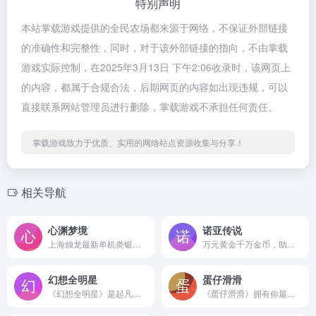
特别声明
本站掌载游戏提供的全民农场都来源于网络，不保证外部链接
的准确性和完整性，同时，对于该外部链接的指向，不由掌载
游戏实际控制，在2025年3月13日 下午2:06收录时，该网页上
的内容，都属于合规合法，后期网页的内容如出现违规，可以
直接联系网站管理员进行删除，掌载游戏不承担任何责任。
掌载游戏致力于优质、实用的网络站点资源收集与分享！
相关导航
心渊梦境
诺亚传说
上海烛龙最新单机类银河战士恶魔城游戏《心渊梦境》，现已正式登陆全球全平台！
万元黄金千万金币，助阵全新黄金联赛！赛制更新，战力不高也能玩得激情！更有联赛总冠军竞猜，可赢取诺亚币、周边、钻石VIP等壕礼！
幻想全明星
蛋仔滑滑
《幻想全明星》是起凡游戏旗下魔霸工作室打造的动漫MOBA。游戏包含5V5竞技模式及最高支持200人的多人竞技模式。在《幻想全明星》游戏中，你可以使用你熟悉的动漫角色进行战斗！ 评价 这个游戏简直是二次元的天堂啊！游戏里不仅完美的还原原作人物，还有很多细节也出是出自动漫中，角色技能还非常有趣，而且页面是采用了3D的形式，所以这个很值得去试玩...
《蛋仔滑滑》拥有你最熟悉的蛋仔形象，三消游戏的超强爽感……你还可以化身蛋仔岛岛主建造自己的蛋仔家园，收获治愈养崽以及模拟经营的双重体验！