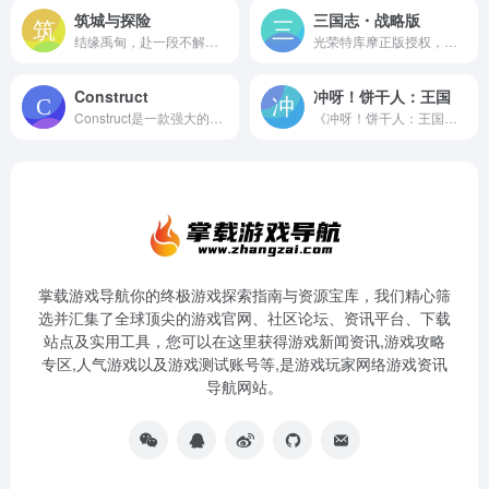
筑城与探险
三国志・战略版
结缘禹甸，赴一段不解之缘！东方古风模拟经营手游筑城与探险现已开启预约，结缘即可获得专属奖励；完成结缘任务，积累缘灵值获取更多丰厚好礼！筑城与探险拥有多样化玩法，你将在探险中开拓疆土，采集资源，迎战强敌,筑就一方属于你的世外桃源！
光荣特库摩正版授权，历史模拟战争策略大作，郭德纲力荐的三国手游。2021地形全面升级，巨量视觉细节打造麟甲可触的三国战场！在这，你将化身一名主公，登庸全系名将，因时、因地制宜，施展声东击西围点打援等妙计，不断打破对谋略的想象。这是5000万战略家的真实战场，欢迎参战！
Construct
冲呀！饼干人：王国
Construct是一款强大的游戏开发软件，特别适用于2D游戏的创建。以下是对Construct游戏开发的详细介绍： 一、软件特点 无需编写代码：Construct通过直观的拖放界面和事件系统，使得游戏开发变得简单而高效。用户无需具备专业的编程知识，只需通过拖放游戏元素和设置事件来创建游戏。 支持多种游戏类型：Construct支持创建各...
《冲呀！饼干人：王国》是一款风靡世界的超可爱模拟经营+饼干养成冒险手游，在游戏中，玩家将结识风格各异的饼干人，并与他们踏上对抗暗黑魔女饼干的冒险历程。玩家可以在饼干大陆上定制专属家园、体验特效华丽的战斗，收集饼干间的奇妙故事。
掌载游戏导航你的终极游戏探索指南与资源宝库，我们精心筛
选并汇集了全球顶尖的游戏官网、社区论坛、资讯平台、下载
站点及实用工具，您可以在这里获得游戏新闻资讯,游戏攻略
专区,人气游戏以及游戏测试账号等,是游戏玩家网络游戏资讯
导航网站。