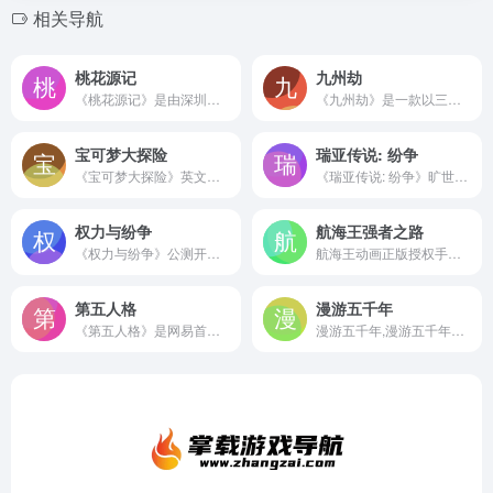
相关导航
桃花源记
九州劫
《桃花源记》是由深圳淘乐研发运营的公平免费回合制网游。《桃花源记》将公平作为核心研发理念，珍惜玩家游戏时间付出，还你公平世界，打造一个人人平等，天道酬勤的游戏世界！还在寻找有什么好玩的网络游戏？公平，好玩的网游才是王道。
《九州劫》是一款以三国群雄为背景的双沙盘策略手游，开创“个人剧情+大阵营PK地图”双沙盘地图玩法，还有万人同屏的战魏蜀吴乱五方之战，收服名将，运筹帷幄，主导三国历史风云!
宝可梦大探险
瑞亚传说: 纷争
《宝可梦大探险》英文原名为《Pokémon Quest》，是株式会社ポケモン (The Pokémon Company)发行的Nintendo Switch和手机平台游戏，上线一个多月，累计下载量达到750万次，深受国内外玩家喜爱，国服版本由网易、The Pokémon Company、GAME FREAK inc.合作开发。更多精彩探险...
《瑞亚传说: 纷争》旷世纷争,众神来袭,高度自由战争策略手游!,云蟾游戏是一家以客户端游戏、移动端游戏双端研发为主的高新技术企业，由圈内经验丰富的研发精英共同组建，致力于改变玩家对游戏的一贯看法，敢于创新，并以此初心为玩家打造最好玩的游戏，最梦幻的娱乐天堂！
权力与纷争
航海王强者之路
《权力与纷争》公测开启_十大活动惊喜礼包_《权力与纷争》手游官网
航海王动画正版授权手游《航海王强者之路》，经典IP结合经典玩法，呈现原汁原味的冒险体验！
第五人格
漫游五千年
《第五人格》是网易首款非对称性对抗竞技手游。荒诞哥特画风,悬疑烧脑剧情,刺激的1V4“猫鼠追逃游戏”的对抗玩法,都将给玩家带来全新的游戏体验。
漫游五千年,漫游五千年官网,漫游五千年攻略,漫游五千年网页版