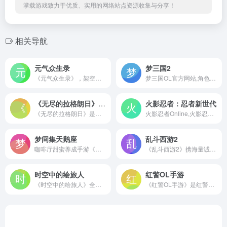
掌载游戏致力于优质、实用的网络站点资源收集与分享！
相关导航
元气众生录
梦三国2
《元气众生录》，架空神仙题材的国风神仙日常回合手游。在元气众生录的世界里，将扮演一位初入仙途的仙侠，在仙妖佛三大势力之间周旋，与众多伙伴缔结羁绊，为了拯救世界与众生而奔走，感受神仙打架的快感，领略天庭之上神仙们的恩怨情仇，体验作为神仙的日常生活。
梦三国OL官方网站,角色扮演与即时对战结合的3D竞技网游,网络竞技网游,三国竞技，梦三国争霸，RTS竞技，RTS即时对战网络游戏尽在梦三国，点击进入了解梦三国竞技网游,中国十大最受欢迎网络游戏
《无尽的拉格朗日》官方网站
火影忍者：忍者新世代
《无尽的拉格朗日》是由网易游戏制作发行的原创宇宙策略手游， 在这里，你作为一个势力的领袖，将组建起一支无尽的拉格朗日舰队，前往未知的星系进行开拓。合作和竞争，明争与暗斗，你将如何选择？开拓一片星系，领略一个故事宇宙，尽在《无尽的拉格朗日》官方网站！
火影忍者Online,火影忍者中文网页游戏,火影OL是国内唯一获得正版火影忍者漫画授权及正版火影忍者游戏改编权的游戏,腾讯游戏 魔方工作室出品
梦间集天鹅座
乱斗西游2
咖啡厅甜蜜养成手游《梦间集天鹅座》为你24小时心动营业!实力团队携手知名画师CV联袂呈现，邂逅心动之人共谱甜蜜恋曲,打造一间属于自己的梦幻咖啡厅！
《乱斗西游2》携海量诚意革新全新起航，为广大玩家带来意想不到的全新体验，前所未有的西游豪情！7.17，让我们相聚在《乱斗西游2》的全新征程！
时空中的绘旅人
红警OL手游
《时空中的绘旅人》全新周年庆活动暨全新主线“神弃之地”现已正式开启！爱与掠夺并存，只有你选择的人，才能坚定地走到最后。游戏由阿杰、夏磊、谢添天、赵路等知名声优全程配音，并邀请了国内外优秀画手参与创作。海量唯美原画与精心配乐，营造沉浸恋爱体验。行遍诸多世界与他相遇，故事由此开启。
《红警OL手游》是红警官方正版授权，现代战争策略手游！