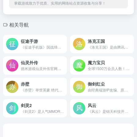
掌载游戏致力于优质、实用的网络站点资源收集与分享！
相关导航
征途手游
洛克王国
《征途手机版》国战缔造者，由征途团队原班人马打造，腾讯游戏独家代理，最原始的征途版本，原汁原味还原征途端游系列产品的唯一正版手游年度大作。
《洛克王国》是由腾讯运营的中国最大的儿童网上健康乐园，专为孩子们设计的儿童魔幻社区，会说话的猫头鹰、会飞的扫帚，奇妙的魔法课教师，这不是哈利波特和爱丽丝才拥有的奇幻仙境，这是真正属于孩子们的魔法王国。
仙灵外传
魔力宝贝
德米游戏仙灵外传官网为您提供仙灵外传安卓版,iOS版,电脑版下载，最新的仙灵外传游戏攻略，仙灵外传礼包激活码，欢迎到德米仙灵外传与玩家交流。
全球1500万会员人数！史克威尔艾尼克斯经典回合制网游《魔力宝贝》推出怀旧版，经典的任务，新颖的玩法等待着您来体验，参与PK大赛，更有PS3拿！魔力魔力，随心所欲！魔力一夏，你就知道！
赤壁
御剑红尘
《赤壁》举世英豪 绝代无双 新服双线八区-举世无双10月25日震撼开启
由经典端游IP改编、原班人马倾力打造的全民修仙回合手游《御剑红尘》即将震撼来袭！继承原作良心公平特色，更有绚丽飞剑、同城社交、温馨家园等多种创新玩法，特别定制“全民修仙扶持计划”陪伴仙友，助你轻松踏上红尘修仙之路。
剑灵2
风云
《剑灵2》是人气MMORPG游戏《剑灵》的正统续作，由NCsoft制作，支持移动设备和PC跨平台游戏。
《风云》是锦天科技开发并运营的大型东方玄幻MMORPG,游戏以爽快PK为主要特色，强调策略竞技和战术配合。战弓法隐四大平衡职业，带您体验全屏无障碍的超流畅PK快感。《风云》2019年度资料片“永恒战域”现已全面公测，11月25日全新双线大区【鬼玺】火爆开启！跨服巅峰战，再掀激情，新服预约领好礼，回归立享直升100级特权！