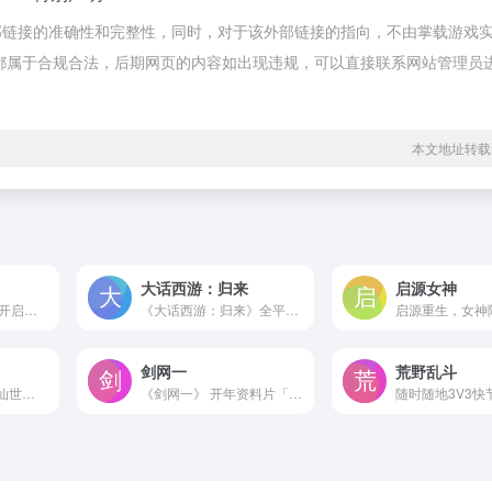
部链接的准确性和完整性，同时，对于该外部链接的指向，不由掌载游戏
内容，都属于合规合法，后期网页的内容如出现违规，可以直接联系网站管理员
本文地址转载
大话西游：归来
启源女神
《梦想世界3》手游开启新派策略回合制游戏！传承梦想世界十四年经典IP，完美融合极致策略战斗和非凡想象力，招式靠领悟，回合真策略！《梦想世界3》手游，掌中有乾坤！
《大话西游：归来》全平台公测开启！登录送VIP5，上线领橙色神兽，海量仙玉等公测福利即将解锁！全新的大话江湖，期待少侠归来！
剑网一
荒野乱斗
纯血MMO端游《诛仙世界》，将于12月19日震撼公测！游戏坚守端游初心，专为MMO热爱者打造，充分发挥PC性能优势，力求为玩家提供深度、沉浸且高质量的仙侠体验。 公测坚定采用时长付费模式，月卡仅需42元，不卖数值，赛季制运营，只为和玩家共同营造良好游戏生态。在这里，你可以畅享百人大战的激情、秘境开荒的刺激、云海御剑的自由，无论是PVP、P...
《剑网一》 开年资料片「天启玉皇」3月11日上线！