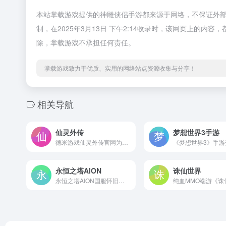
本站掌载游戏提供的神雕侠侣手游都来源于网络，不保证外
制，在2025年3月13日 下午2:14收录时，该网页上的
除，掌载游戏不承担任何责任。
掌载游戏致力于优质、实用的网络站点资源收集与分享！
相关导航
仙灵外传
梦想世界3手游
德米游戏仙灵外传官网为您提供仙灵外传安卓版,iOS版,电脑版下载，最新的仙灵外传游戏攻略，仙灵外传礼包激活码，欢迎到德米仙灵外传与玩家交流。
永恒之塔AION
诛仙世界
永恒之塔AION国服怀旧服火爆上线，深谷回响战歌再起，还原50级经典版本，原汁原味致敬热血岁月，重返八星时代，一个世界等你改变。