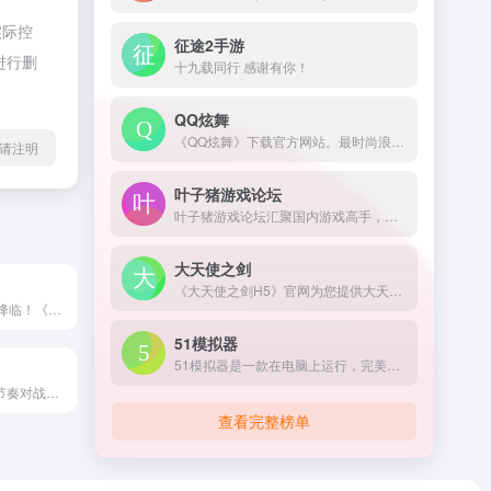
实际控
征途2手游
进行删
十九载同行 感谢有你！
QQ炫舞
《QQ炫舞》下载官方网站。最时尚浪漫的舞蹈游戏，260万人同时在线陪你一起舞动青春。QQ炫舞有着最丰富的模式和玩法，最浪漫的交友平台，最华丽精美的画面表现，最紧跟潮流的版本开发迭代节奏，持续不断的为千万炫舞玩家，提供着最优质的游戏体验！更有全新真人视频秀平台炫舞梦工厂助您实现明星梦！
请注明
叶子猪游戏论坛
叶子猪游戏论坛汇聚国内游戏高手，您可在此结识网络游戏，单机游戏，网页游戏甚至手机游戏的玩家，在这游戏论坛里和ta们交流游戏资讯和游戏攻略心得。
大天使之剑
《大天使之剑H5》官网为您提供大天使之剑H5安卓版和IOS版下载，大天使之剑H5礼包，最全的大天使之剑游戏攻略，大天使之剑官方H5权威下载链接,欢迎到37手游与百万玩家交流。
启源重生，女神降临！《启源女神》与众多世界名人英雄接连相遇，极富想象力的大招指引你领悟最强奥义，战装养成升阶英雄战力，立体式冒险剧情触动人心，与女神英雄们奇妙邂逅，逐一揭开隐藏在大陆深处的秘密。
51模拟器
51模拟器是一款在电脑上运行，完美兼容99%安卓游戏的手游模拟器。使51模拟器可在电脑体验大屏玩手游的快感，延长手机的寿命，节省你的数据流量，并且还支持账号多开。在电脑上玩手机游戏，iOS/安卓模拟器下载首51模拟器！
随时随地3V3快节奏对战，深入荒野畅享高能乱斗！
查看完整榜单