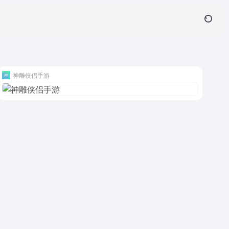
神雕侠侣手游