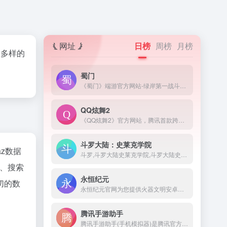
网址
日榜
周榜
月榜
，多样的
蜀门
《蜀门》端游官方网站-绿岸第一战斗网游,全新职业,全新版本玩法登场,十年经典游戏,最高在线突破50万人,传统武侠游戏,低配置高画质,唯美武侠场景,海量福利上线领取,游戏下载仅需5分钟,注册即领限量礼包！
QQ炫舞2
《QQ炫舞2》官方网站，腾讯首款跨端全3D舞蹈网游，超极致的游戏画面，无需下载直接开始游戏，还原超极致的画面，带给你最极速的体验。- -
斗罗大陆：史莱克学院
naz数据
斗罗,斗罗大陆史莱克学院,斗罗大陆史莱克学院官网,斗罗大陆史莱克学院礼包,斗罗大陆史莱克学院手游,斗罗大陆史莱克学院官方下载,斗罗大陆史莱克学院iOS下载,斗罗大陆史莱克学院安卓下载,斗罗大陆史莱克学院兑换码,斗罗大陆史莱克学院福利,斗罗大陆MMO,贪玩,贪玩游戏
、搜索
永恒纪元
切的数
永恒纪元官网为您提供火器文明安卓版和IOS版手机下载，火器文明礼包，最全的游戏攻略，火器文明官方权威论坛，远征，中国服，欢迎到37手游与百万玩家交流。
腾讯手游助手
腾讯手游助手(手机模拟器)是腾讯官方新一代安卓模拟器,完美兼容X86/AMD,与传统的安卓模拟器相比,在性能、稳定性、兼容性等方面优胜同类安卓手机模拟器!腾讯安卓模拟器-你的专属手游模拟器。来腾讯手游助手官网下载海量手游电脑版，下载即玩，畅享电脑玩手游的快乐。