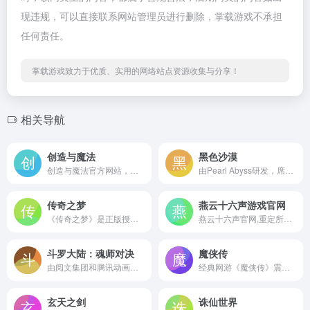
现违规，可以直接联系网站管理员进行删除，掌载游戏不承担
任何责任。
掌载游戏致力于优质、实用的网络站点资源收集与分享！
相关导航
创造与魔法
黑色沙漠
创造与魔法官方网站，提供创造的下载、预约、新闻、视频、攻略等内容。创造与魔法是一款可以改造环境，自由建造房屋、城池、城邦甚至国家，同时还能探险，交友、副本、换装的高自由生存游戏。玩家可以在沙漠、丛林、草原、海滩等多种不同环境降生，甚至能够创建属于自己的文明，还在等什么，快来开始你的冒险之旅吧！
由Pearl Abyss研发，席卷欧美日韩的奇幻大世界 MMORPG手游《黑色沙漠》。次时代高品质大作，拥有出众的高品质，激烈畅快的打击感，自由随意的捏脸，给玩家独一无二的策略战斗体验；探索无尽新奇的奇幻世界，尽在《黑色沙漠手游》。
传奇之梦
燕云十六声游戏官网
《传奇之梦》是正版授权的传奇网游。1.76版本高清画面,经典三职业,超强福利,装备全爆,散人天堂,上万兄弟现已集结,等你归来热血攻城!
燕云十六声官网,重定所有既定,旧的英雄,已随烽烟与传说远去;新的侠客面对浩瀚江湖,又将去向何处?天地为炉,以身化剑,斩破乱世,仗剑而行!燕云十六声是一款全平台游戏，包括PC端、移动端和主机。
斗罗大陆：魂师对决
魔侠传
由阅文集团和腾讯动画正版授权，和腾讯动画一模一样的《斗罗大陆：魂师对决》来袭！游戏忠于动漫原作，通过3D自由视角、实时天气系统等为你打造1：1真实斗罗大世界！
经典网游《魔侠传》震撼公测火爆开启，十年经典，专注PK，非RMB必玩网游，技能瞬发，血蓝瞬加，金钱装备不绑定，万人激情攻城。现在加入PK新世界，还有豪华大礼等你拿哦
玄天之剑
诛仙世界