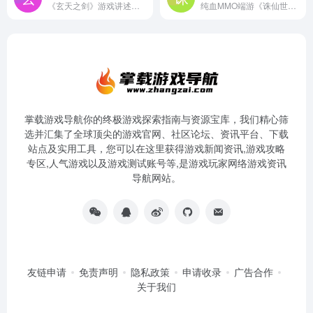
《玄天之剑》游戏讲述了各大世家为了盟主之位，相互争夺“兵魂”的故事。玩家可扮演武圣、宗主、明王、气皇、阳魔、月仙、灭斗、鬼翎等职业，去平息这场武林纷争。
纯血MMO端游《诛仙世界》，将于12月19日震撼公测！游戏坚守端游初心，专为MMO热爱者打造，充分发挥PC性能优势，力求为玩家提供深度、沉浸且高质量的仙侠体验。 公测坚定采用时长付费模式，月卡仅需42元，不卖数值，赛季制运营，只为和玩家共同营造良好游戏生态。在这里，你可以畅享百人大战的激情、秘境开荒的刺激、云海御剑的自由，无论是PVP、P...
掌载游戏导航你的终极游戏探索指南与资源宝库，我们精心筛
选并汇集了全球顶尖的游戏官网、社区论坛、资讯平台、下载
站点及实用工具，您可以在这里获得游戏新闻资讯,游戏攻略
专区,人气游戏以及游戏测试账号等,是游戏玩家网络游戏资讯
导航网站。
友链申请
免责声明
隐私政策
申请收录
广告合作
关于我们