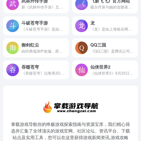
武林外传手游
《新飞飞》官方网站
新《武林外传手游》五周年资料片6月1日正式开启！弦破七侠，相逢为伍！
薇尔丹第与她的追随者们进入迷雾区域，带回了璀璨的染色剂和绚丽的能量宝石，引领新的时尚与潮流！无论分开多久，我们总会重逢！！！十年不见，你还好吗？
斗破苍穹手游
龙
《斗破苍穹手游》是由《斗破苍穹》小说、动漫、影视三方联合正版IP授权，腾讯天美工作室潜心打造的大型沉浸式3DMMORPG。斗气化翼，魂力蕴丹，浩瀚斗气大陆满足无限畅想。
《龙》是由上海铭岳网络科技有限公司运营的一款3D国民网游，该游戏以中国上古神话体系为背景，描绘了上古十大神器、八大氏族部落以及神兽之间的争战故事，将玩家真正带回到了东方最神秘的上古神话时代，并真正做到了无职业无门派的自由游戏方式。
御剑红尘
QQ三国
由经典端游IP改编、原班人马倾力打造的全民修仙回合手游《御剑红尘》即将震撼来袭！继承原作良心公平特色，更有绚丽飞剑、同城社交、温馨家园等多种创新玩法，特别定制“全民修仙扶持计划”陪伴仙友，助你轻松踏上红尘修仙之路。
《QQ三国》是腾讯公司自主研发的第一款2D横版MMORPG游戏，精美细腻的游戏场景，清新悠扬的古典背景音乐，可爱搞笑的骁勇悍将，唯美绚丽的动作特效，还原经典的三国战役，将带您体验无与伦比的战斗乐趣、为您重塑忍俊不禁的奇幻三国。
吞噬苍穹
仙侠世界2
《吞噬苍穹》以唯美3D画面和空战为核心，凭借全球一流的世界级画面水准和包括全空间飞行在内特色系统，旨在打造一款属于国人的3D世界级修仙大制作，再现原汁原味的修仙大世界。
《仙侠世界2》9月20日怀旧服“光辉岁月”18：00不删档测试
掌载游戏导航你的终极游戏探索指南与资源宝库，我们精心筛
选并汇集了全球顶尖的游戏官网、社区论坛、资讯平台、下载
站点及实用工具，您可以在这里获得游戏新闻资讯,游戏攻略