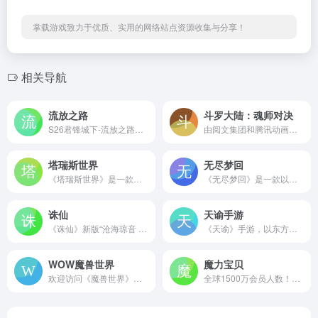
掌载游戏致力于优质、实用的网络站点资源收集与分享！
相关导航
流放之路
斗罗大陆：魂师对决
S26君锋城下-流放之路官方网站-腾讯游戏
由阅文集团和腾讯动画正版授权，和腾讯动画一模一样的《斗罗大陆：魂师对决》来袭！游戏忠于动漫原作，通过3D自由视角、实时天气系统等为你打造1：1真实斗罗大世界！
塔瑞斯世界
无尽梦回
《塔瑞斯世界》是一款不售属性的MMORPG游戏，PC手机双端硬核开荒，打造专属职业天赋，探索广袤世界！
《无尽梦回》是一款以梦境为题材的Roguelite动作冒险手游。你将扮演「捕梦者」，在无秩序的梦乡大陆里与同伴一起冒险，捕捉梦灵并签订契约，击败梦中怪物，找到沉睡的「秘密」，解开「真相」。
诛仙
天谕手游
《诛仙》新版“沧海琼音 ”今日公测，新职业横空出世、新PVP玩法“朔漠挥戈”带来惊喜，游戏内更有多重回归好礼倾情相送。
《天谕》手游，以东方幻想为主题，打造了一个可上天入海的立体幻想大世界。这里有高空深海、处处冒险，探索隐秘的真相；有高难副本，在走位中历练开荒；有别面人生，在创造中绽放自我；有百变捏脸，打造美的艺术。
WOW魔兽世界
魔力宝贝
欢迎访问《魔兽世界》官方网站，与成千上万的各路英雄豪杰一起进入充满神话、魔法与无尽冒险的在线世界。你可以扮演强大的英雄，与高耸的怪物展开对决，探索危机四伏的地下城，守护面临着重重威胁的艾泽拉斯。
全球1500万会员人数！史克威尔艾尼克斯经典回合制网游《魔力宝贝》推出怀旧版，经典的任务，新颖的玩法等待着您来体验，参与PK大赛，更有PS3拿！魔力魔力，随心所欲！魔力一夏，你就知道！