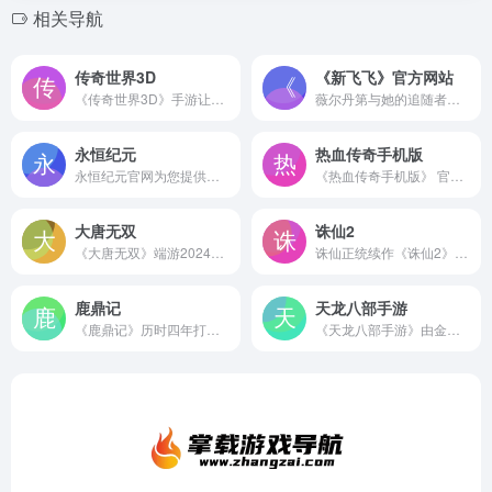
相关导航
传奇世界3D
《新飞飞》官方网站
《传奇世界3D》手游让经典传世重铸新生，以全新的3D视界进行呈现，让大家重新品味记忆中那种叫做传奇世界的热血激情！腾讯游戏全新力推， 15年传奇世界，《传奇世界3D》诚邀万千热血兄弟再聚中州，攻占沙城
薇尔丹第与她的追随者们进入迷雾区域，带回了璀璨的染色剂和绚丽的能量宝石，引领新的时尚与潮流！无论分开多久，我们总会重逢！！！十年不见，你还好吗？
永恒纪元
热血传奇手机版
永恒纪元官网为您提供火器文明安卓版和IOS版手机下载，火器文明礼包，最全的游戏攻略，火器文明官方权威论坛，远征，中国服，欢迎到37手游与百万玩家交流。
《热血传奇手机版》 官方网站 首测预约，下载，注册
大唐无双
诛仙2
《大唐无双》端游2024年暑期资料片“平乱吐谷浑”7月19日焕新上线！S2赛季不开放新赛季装备，赛季减负，轻松养成！赛季争霸备战机制更新，实力均衡，对抗拉满！天梯、赛事自带数值，单人天梯同步回归！大量个性化外观酷炫上新，更有免费天赋系统古武境界降临，全勤即送顶配！3000万元宝补贴继续放送，等你来拿！
诛仙正统续作《诛仙2》预约火热进行中！
鹿鼎记
天龙八部手游
《鹿鼎记》历时四年打造即时跨服超人气网游。画面卡通绚丽，玩法丰富多彩，一人三职、服务器对抗、跨服无限制PK、自由建设城邦。
《天龙八部手游》由金庸正版授权，《天龙八部》端游原班人马倾心打造，完美传承端游核心特色与经典玩法。月满江湖，《天龙八部手游》邀您参加精彩活动，海量福利等你来拿！