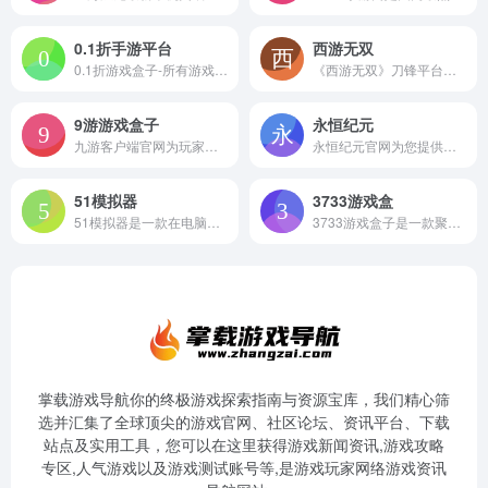
0.1折手游平台
西游无双
0.1折游戏盒子-所有游戏上线送VIP,送钻石，免费领取！支持安卓+IOS免越狱，是国内第一的BT手游福利平台，规模国内领先，所有游戏均为官方定制，官服品质，SF体验，所有游戏礼包均免费领取！
《西游无双》刀锋平台倾力打造，西游题材端游大作，融入经典元素，独创“地煞七十二变”战斗系统，让您轻松挂机，释放双手。自由交易，随地摆摊，轻松赚钱，尽享财富盛宴。立即加入，开启惊险刺激的西游之旅！
9游游戏盒子
永恒纪元
九游客户端官网为玩家提供九游游戏中心客户端下载，新版九游APP安卓手机版、iOS版下载，还有专属礼包免费领，权威手游榜单随时看！玩游戏，找礼包，就用九游APP！
永恒纪元官网为您提供火器文明安卓版和IOS版手机下载，火器文明礼包，最全的游戏攻略，火器文明官方权威论坛，远征，中国服，欢迎到37手游与百万玩家交流。
51模拟器
3733游戏盒
51模拟器是一款在电脑上运行，完美兼容99%安卓游戏的手游模拟器。使51模拟器可在电脑体验大屏玩手游的快感，延长手机的寿命，节省你的数据流量，并且还支持账号多开。在电脑上玩手机游戏，iOS/安卓模拟器下载首51模拟器！
3733游戏盒子是一款聚合全网BT手游、热门手游游戏下载的游戏平台，全网bt手游充值0.1折起；同时为手游玩家们提供上千款无限钻石安卓ios破解版游戏，bt变态版、满vip版、0.1折充值折扣版、公益服gm版手游下载资源，3733游戏盒子是目前所有0.1折变态手游盒子APP排行榜中福利最好的bt游戏盒子平台。
掌载游戏导航你的终极游戏探索指南与资源宝库，我们精心筛
选并汇集了全球顶尖的游戏官网、社区论坛、资讯平台、下载
站点及实用工具，您可以在这里获得游戏新闻资讯,游戏攻略
专区,人气游戏以及游戏测试账号等,是游戏玩家网络游戏资讯