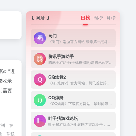
网址
日榜
周榜
月榜
蜀门
《蜀门》端游官方网站-绿岸第一战斗网游,全新职业,全新版本玩法登场,十年经典游戏,最高在线突破50万人,传统武侠游戏,低配置高画质,唯美武侠场景,海量福利上线领取,游戏下载仅需5分钟,注册即领限量礼包！
腾讯手游助手
腾讯手游助手(手机模拟器)是腾讯官方新一代安卓模拟器,完美兼容X86/AMD,与传统的安卓模拟器相比,在性能、稳定性、兼容性等方面优胜同类安卓手机模拟器!腾讯安卓模拟器-你的专属手游模拟器。来腾讯手游助手官网下载海量手游电脑版，下载即玩，畅享电脑玩手游的快乐。
据
"进
QQ炫舞2
擎收录
《QQ炫舞2》官方网站，腾讯首款跨端全3D舞蹈网游，超极致的游戏画面，无需下载直接开始游戏，还原超极致的画面，带给你最极速的体验。- -
则需要
QQ炫舞
《QQ炫舞》下载官方网站。最时尚浪漫的舞蹈游戏，260万人同时在线陪你一起舞动青春。QQ炫舞有着最丰富的模式和玩法，最浪漫的交友平台，最华丽精美的画面表现，最紧跟潮流的版本开发迭代节奏，持续不断的为千万炫舞玩家，提供着最优质的游戏体验！更有全新真人视频秀平台炫舞梦工厂助您实现明星梦！
叶子猪游戏论坛
叶子猪游戏论坛汇聚国内游戏高手，您可在此结识网络游戏，单机游戏，网页游戏甚至手机游戏的玩家，在这游戏论坛里和ta们交流游戏资讯和游戏攻略心得。
控制，在
除，掌载