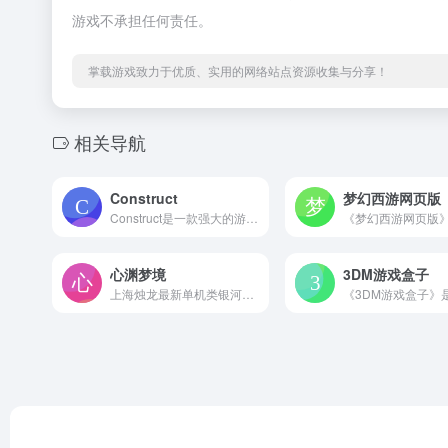
游戏不承担任何责任。
掌载游戏致力于优质、实用的网络站点资源收集与分享！
相关导航
Construct
梦幻西游网页版
Construct是一款强大的游戏开发软件，特别适用于2D游戏的创建。以下是对Construct游戏开发的详细介绍： 一、软件特点 无需编写代码：Construct通过直观的拖放界面和事件系统，使得游戏开发变得简单而高效。用户无需具备专业的编程知识，只需通过拖放游戏元素和设置事件来创建游戏。 支持多种游戏类型：Construct支持创建各...
心渊梦境
3DM游戏盒子
上海烛龙最新单机类银河战士恶魔城游戏《心渊梦境》，现已正式登陆全球全平台！