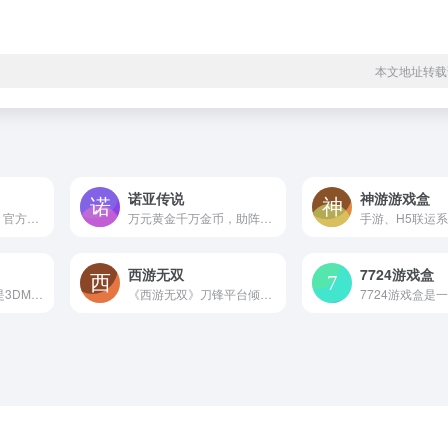
本文地址转载
诺亚传说
神游游戏盒
《梦幻西游网页版》官方网站，《梦幻西游网页版》是一款网易出品的全新放置H5游戏，正版梦幻西游IP，游戏风格Q萌，玩法挂机休闲。游戏福利满满，上线就送VIP，还可以轻松获得各种无级别武器和神兽，超高爆率和伤害，快来体验一下吧！
万元黄金千万金币，助阵全新黄金联赛！赛制更新，战力不高也能玩得激情！更有联赛总冠军竞猜，可赢取诺亚币、周边、钻石VIP等壕礼！
手游、H5联运
西游无双
7724游戏盒
《3DM游戏盒子》是3DMGAME出品的一款功能强大的游戏盒子，在这款软件中，不仅有所有3DM自运营的手机游戏等待着大家的下载，而且还为大家提供所有自运营H5游戏的游玩，为大家带来更加丰富多彩的游戏的体验！
《西游无双》刀锋平台倾力打造，西游题材端游大作，融入经典元素，独创“地煞七十二变”战斗系统，让您轻松挂机，释放双手。自由交易，随地摆摊，轻松赚钱，尽享财富盛宴。立即加入，开启惊险刺激的西游之旅！