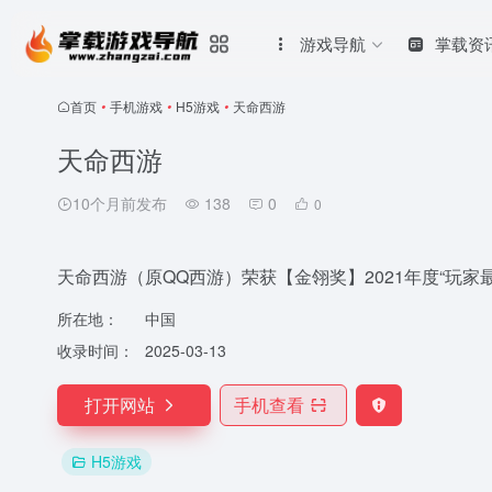
游戏导航
掌载资
首页
•
手机游戏
•
H5游戏
•
天命西游
天命西游
10个月前发布
138
0
0
天命西游（原QQ西游）荣获【金翎奖】2021年度“玩
所在地：
中国
收录时间：
2025-03-13
打开网站
手机查看
H5游戏