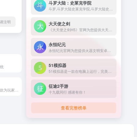
斗罗大陆：史莱克学院
斗罗,斗罗大陆史莱克学院,斗罗大陆史莱克学院官网,斗罗大陆史莱克学院礼包,斗罗大陆史莱克学院手游,斗罗大陆史莱克学院官方下载,斗罗大陆史莱克学院iOS下载,斗罗大陆史莱克学院安卓下载,斗罗大陆史莱克学院兑换码,斗罗大陆史莱克学院福利,斗罗大陆MMO,贪玩,贪玩游戏
请注明
大天使之剑
《大天使之剑H5》官网为您提供大天使之剑H5安卓版和IOS版下载，大天使之剑H5礼包，最全的大天使之剑游戏攻略，大天使之剑官方H5权威下载链接,欢迎到37手游与百万玩家交流。
永恒纪元
永恒纪元官网为您提供火器文明安卓版和IOS版手机下载，火器文明礼包，最全的游戏攻略，火器文明官方权威论坛，远征，中国服，欢迎到37手游与百万玩家交流。
51模拟器
系统
51模拟器是一款在电脑上运行，完美兼容99%安卓游戏的手游模拟器。使51模拟器可在电脑体验大屏玩手游的快感，延长手机的寿命，节省你的数据流量，并且还支持账号多开。在电脑上玩手机游戏，iOS/安卓模拟器下载首51模拟器！
征途2手游
7724游戏盒是一款为玩家提供精品手游下载、BT手游以及在线h5游戏体验的高品质游戏app；同时为玩家提供千款游戏充值0.1折、0.05折、免费赠送648-648代金券、免费领取代金券、海量礼包等最贴心的游戏服务平台，找精品好游就用7724游戏盒。
十九载同行 感谢有你！
查看完整榜单