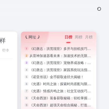
网址
日榜
周榜
月榜
样
《幻唐志：洪荒现世》多开与挂机技巧：高效利用游戏时间,高效利用游戏时间
1
0
从雷神加速器看未来：加速技术的无限可能,加速器的魔法
2
《幻唐志：洪荒现世》宠物养成攻略：培养忠诚的战斗伙伴,幻唐志小伙伴图鉴最新版
3
《幻唐志：洪荒现世》家园系统玩法指南：打造梦想中的家园,幻唐志家园积分
4
《诺亚传说》金币获取途径大揭秘！
5
《光遇》时尚之旅：探索时尚搭配与限定装扮收集攻略
6
《光遇》情感共鸣之旅：社交互动技巧与好友系统揭秘
7
《天命西游》装备获取秘籍：轻松掌握顶级装备攻略！
8
《天命西游》超强天命组合揭秘，打造无敌战斗阵容！
9