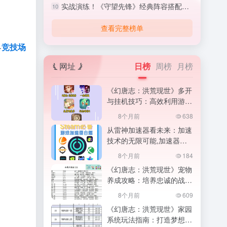
实战演练！《守望先锋》经典阵容搭配与战术执行,守望先锋怎么打排位
10
查看完整榜单
界
竞技场
网址
日榜
周榜
月榜
《幻唐志：洪荒现世》多开
与挂机技巧：高效利用游戏
时间,高效利用游戏时间
8个月前
638
从雷神加速器看未来：加速
技术的无限可能,加速器的
魔法
8个月前
184
《幻唐志：洪荒现世》宠物
养成攻略：培养忠诚的战斗
伙伴,幻唐志小伙伴图鉴最
8个月前
609
新版
《幻唐志：洪荒现世》家园
系统玩法指南：打造梦想中