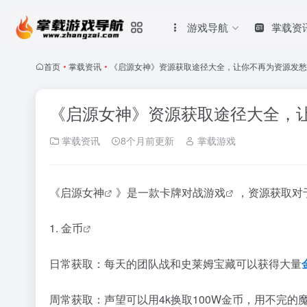
游戏导航
掌载资
首页
•
掌载资讯
•
《启源女神》资源获取途径大全，让你不再为资源发愁
《启源女神》资源获取途径大全，
掌载资讯
8个月前更新
掌载游戏
《
启源女神
》是一款卡牌对战
游戏
，资源获取对
1.
金币
日常获取：每天的团队战和史莱姆宝藏可以获得大量
周常获取：声望可以用4k换取100W金币，用不完的魔