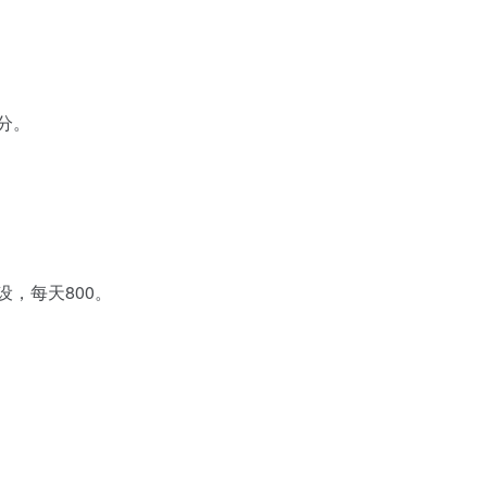
分。
，每天800。