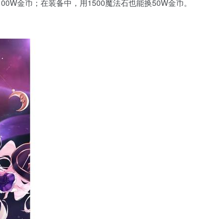
00W金币；在装备中，用1500魔法石也能换50W金币。