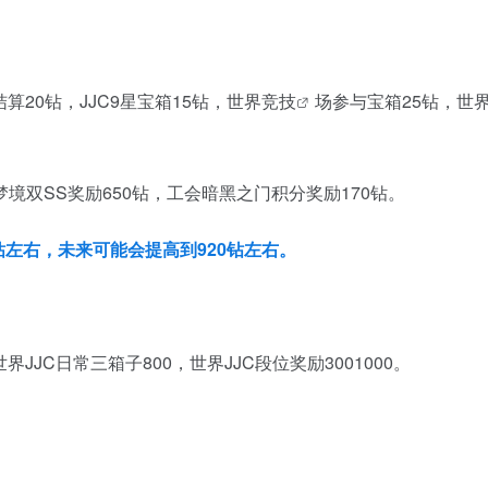
算20钻，JJC9星宝箱15钻，世界
竞技
场参与宝箱25钻，世
梦境双SS奖励650钻，工会暗黑之门积分奖励170钻。
钻左右，未来可能会提高到920钻左右。
世界JJC日常三箱子800，世界JJC段位奖励3001000。