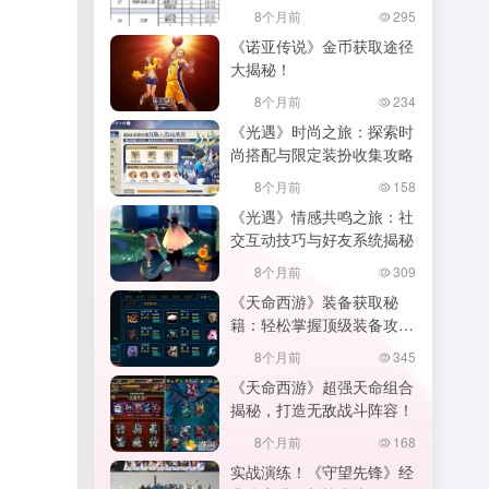
的家园,幻唐志家园积分
8个月前
295
《诺亚传说》金币获取途径
大揭秘！
8个月前
234
《光遇》时尚之旅：探索时
尚搭配与限定装扮收集攻略
8个月前
158
《光遇》情感共鸣之旅：社
交互动技巧与好友系统揭秘
8个月前
309
《天命西游》装备获取秘
籍：轻松掌握顶级装备攻
略！
8个月前
345
《天命西游》超强天命组合
揭秘，打造无敌战斗阵容！
8个月前
168
实战演练！《守望先锋》经