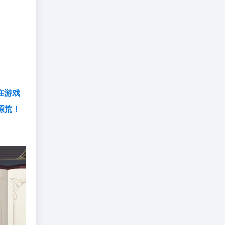
在
游戏
源荒！