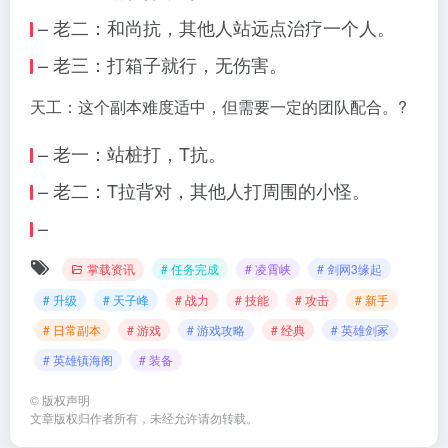
– 老二：和尚抗，其他人站远点治疗一个人。
– 老三：打箱子就行，无伤害。
天工：这个副本难度适中，但需要一定的团队配合。?
– 老一：站桩打，T抗。
– 老二：T拉背对，其他人打周围的小怪。
–
掌载资讯
# 任务完成
# 凌霄峡
# 剑网3缘起
# 升级
# 天子峰
# 战力
# 技能
# 攻击
# 新手
# 日常副本
# 游戏
# 游戏攻略
# 经典
# 英雄剑冢
# 英雄镇海阁
# 装备
©
版权声明
文章版权归作者所有，未经允许请勿转载。