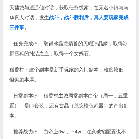
天墉城与逍遥仙对话，获取任务线索；在无名小镇与南
华真人对话，发生
战斗，战斗胜利后，真人要玩家完成
三件事。
–
任务完成
：取得冰晶龙鳞兽的无暇冰晶鳞；取得冰
原雪狐的纯洁之血；取得一个女娲石。
稻香村：这个副本是新手玩家的入门副本，难度较低，
但奖励丰厚。
–
日常副本
：稻香村主城周常副本白帝（周一，五重
置），是jjc套装，还有玄晶（兑换橙色武器）的产出副
本。
– 推荐
战力
：白帝上3w，下4w，注意破招配置也不