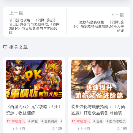
上一篇
下一篇
节日活动攻略：《剑网3缘起》
宠物与坐骑收集：《剑网3缘
节日庆典参与与奖励领取,《剑网
起》萌宠酷骑获取攻略,轻松入手
3缘起》节日庆典参与与奖励领
萌宠
取
相关文章
《西游无双》元宝攻略：巧用
装备强化与镶嵌指南：《万仙
资源，收益翻倍
逐鹿》打造极品装备,寻仙装备
强化石头对应
掌载资讯
# 体验
# 套装购买
# 战斗
掌载资讯
# 任务
# 图书管理员
#
8个月前
139
8个月前
190