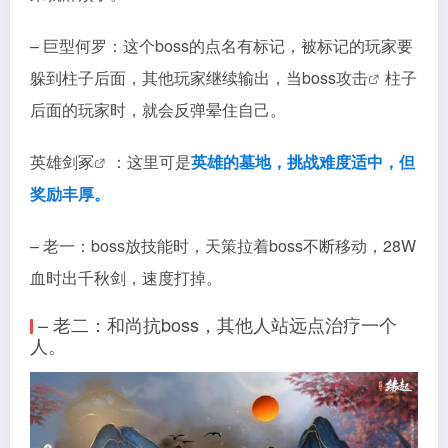
– 巨型何罗：这个boss的点名有标记，被标记的玩家要
躲到柱子后面，其他玩家继续输出，当boss
攻击
柱子
后面的玩家时，就会反弹晕住自己。
英雄剑冢
：这里可是
英雄的墓地，挑战难度适中，但
奖励丰厚。
– 老一：boss放技能时，天策拉着boss不断移动，28W
血时出千秋剑，速度打掉。
– 老二：和尚抗boss，其他人站远点治疗一个
人。