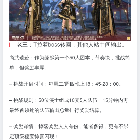
– 老三：T拉着boss转圈，其他人站中间输出。
尚武遗迹：作为缘起第一个50人团本，节奏快，挑战简
单，但奖励丰厚。
– 挑战开启时间：每周二/周四晚上18：45-23：00。
– 挑战规则：50位侠士组成10支5人队伍，15分钟内再
最终首领处的队伍输出总量排行奖励结算。
– 奖励详情：掉落奖励人人有份，能者多得，更有不绑
定顶级秘宝惊喜闪现！