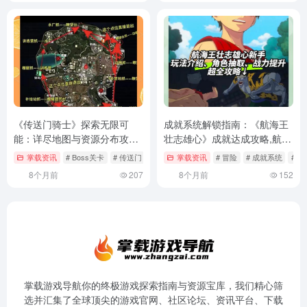
《传送门骑士》探索无限可
成就系统解锁指南：《航海王
能：详尽地图与资源分布攻略,
壮志雄心》成就达成攻略,航海
详尽地图与资源分布攻略
王壮志雄心官网
掌载资讯
# Boss关卡
# 传送门
# 冒险
掌载资讯
# 冒险
# 成就系统
# 
8个月前
207
8个月前
152
掌载游戏导航你的终极游戏探索指南与资源宝库，我们精心筛
选并汇集了全球顶尖的游戏官网、社区论坛、资讯平台、下载