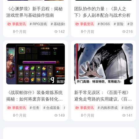
《心渊梦境》新手启程：揭秘
团队协作的力量：《异人之
游戏世界与基础操作指南
下》多人副本配合与战术分析
掌载资讯
# RPG游戏
# 基础操作
# 属性
掌载资讯
# BOSS
# 冒险
# 区
8个月前
142
8个月前
216
《战双帕弥什》装备熔炼系统
新手常见误区：《百面千相》
揭秘：如何将废弃装备转化为
避免走弯路的实用建议,《百面
强大战斗力
千相》避免走弯路的实用建议
掌载资讯
# 任务
# 合成装备
# 战双帕弥什
掌载资讯
# 内购和养成
# 动作游戏
8个月前
149
8个月前
141