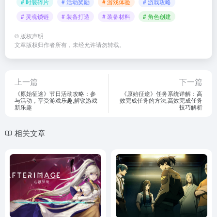
# 时装碎片
# 活动奖励
# 游戏体验
# 游戏攻略
# 灵魂锁链
# 装备打造
# 装备材料
# 角色创建
©
版权声明
文章版权归作者所有，未经允许请勿转载。
上一篇
下一篇
《原始征途》节日活动攻略：参
《原始征途》任务系统详解：高
与活动，享受游戏乐趣,解锁游戏
效完成任务的方法,高效完成任务
新乐趣
技巧解析
相关文章