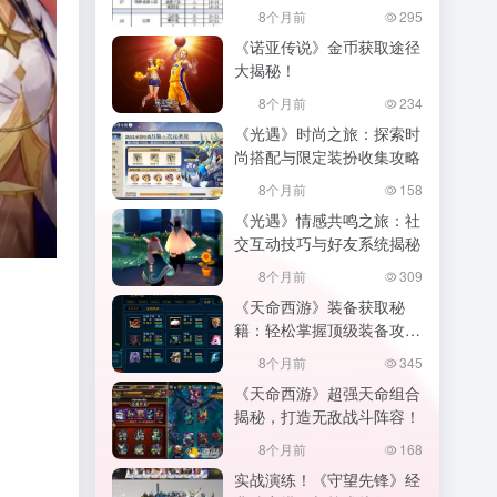
的家园,幻唐志家园积分
8个月前
295
《诺亚传说》金币获取途径
大揭秘！
8个月前
234
《光遇》时尚之旅：探索时
尚搭配与限定装扮收集攻略
8个月前
158
《光遇》情感共鸣之旅：社
交互动技巧与好友系统揭秘
8个月前
309
《天命西游》装备获取秘
籍：轻松掌握顶级装备攻
略！
8个月前
345
《天命西游》超强天命组合
揭秘，打造无敌战斗阵容！
8个月前
168
实战演练！《守望先锋》经