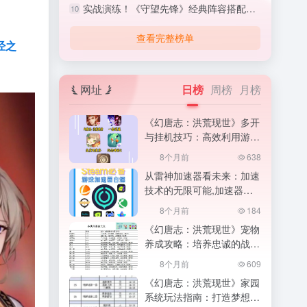
实战演练！《守望先锋》经典阵容搭配与战术执行,守望先锋怎么打排位
10
查看完整榜单
经之
网址
日榜
周榜
月榜
《幻唐志：洪荒现世》多开
与挂机技巧：高效利用游戏
时间,高效利用游戏时间
8个月前
638
从雷神加速器看未来：加速
技术的无限可能,加速器的
魔法
8个月前
184
《幻唐志：洪荒现世》宠物
养成攻略：培养忠诚的战斗
伙伴,幻唐志小伙伴图鉴最
8个月前
609
新版
《幻唐志：洪荒现世》家园
系统玩法指南：打造梦想中