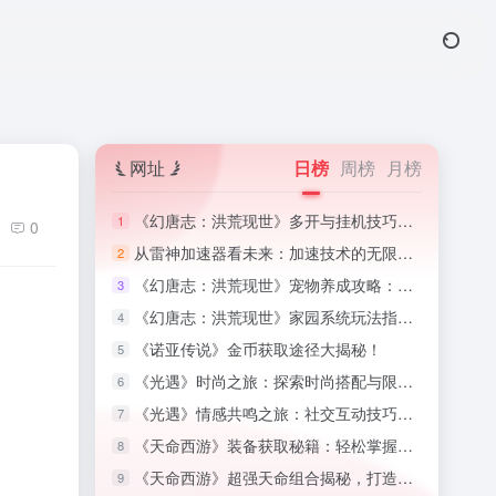
网址
日榜
周榜
月榜
《幻唐志：洪荒现世》多开与挂机技巧：高效利用游戏时间,高效利用游戏时间
1
0
从雷神加速器看未来：加速技术的无限可能,加速器的魔法
2
《幻唐志：洪荒现世》宠物养成攻略：培养忠诚的战斗伙伴,幻唐志小伙伴图鉴最新版
3
《幻唐志：洪荒现世》家园系统玩法指南：打造梦想中的家园,幻唐志家园积分
4
《诺亚传说》金币获取途径大揭秘！
5
《光遇》时尚之旅：探索时尚搭配与限定装扮收集攻略
6
《光遇》情感共鸣之旅：社交互动技巧与好友系统揭秘
7
《天命西游》装备获取秘籍：轻松掌握顶级装备攻略！
8
《天命西游》超强天命组合揭秘，打造无敌战斗阵容！
9