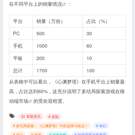
在不同平台上的
销量情况
：
平台
销量（万份）
占比（%）
PC
500
30
手机
1000
60
平板
200
10
总计
1700
100
从表格中可以看出，《心渊梦境》在手机平台上销量最
高，占比达到60%，这充分说明了多结局探索游戏在
移
动端市场
的受欢迎程度。
掌载资讯
# 冒险
# 多结局探索：《心渊梦境》中的选择与命运！
# 奇幻
# 战斗
# 游戏
# 游戏攻略
# 游戏背景与世界观