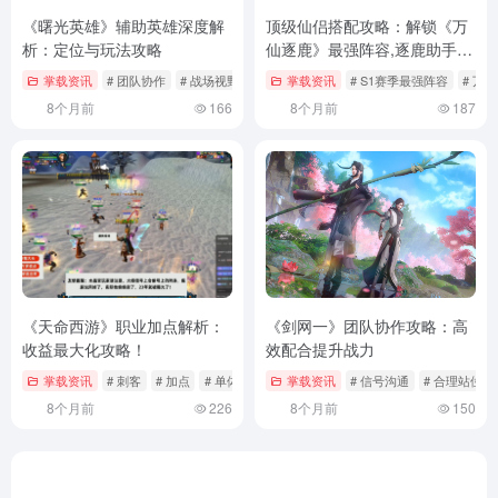
《曙光英雄》辅助英雄深度解
顶级仙侣搭配攻略：解锁《万
析：定位与玩法攻略
仙逐鹿》最强阵容,逐鹿助手电
脑版下载
掌载资讯
# 团队协作
# 战场视野
# 扮演
掌载资讯
# S1赛季最强阵容
# 万
8个月前
166
8个月前
187
《天命西游》职业加点解析：
《剑网一》团队协作攻略：高
收益最大化攻略！
效配合提升战力
掌载资讯
# 刺客
# 加点
# 单体伤害
掌载资讯
# 信号沟通
# 合理站位
8个月前
226
8个月前
150