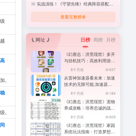
实战演练！《守望先锋》经典阵容搭配与战术执行,守望先锋怎么打排位
10
查看完整榜单
级
网址
日榜
周榜
月榜
越
《幻唐志：洪荒现世》多开
高
与挂机技巧：高效利用游戏
时间,高效利用游戏时间
8个月前
637
从雷神加速器看未来：加速
加。
技术的无限可能,加速器的
魔法
稳
8个月前
184
《幻唐志：洪荒现世》宠物
养成攻略：培养忠诚的战斗
级。
伙伴,幻唐志小伙伴图鉴最
8个月前
609
新版
间
《幻唐志：洪荒现世》家园
系统玩法指南：打造梦想中