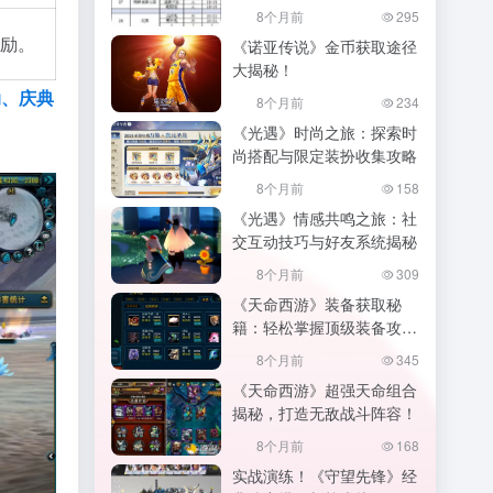
的家园,幻唐志家园积分
8个月前
295
励。
《诺亚传说》金币获取途径
大揭秘！
动、庆典
8个月前
234
《光遇》时尚之旅：探索时
尚搭配与限定装扮收集攻略
8个月前
158
《光遇》情感共鸣之旅：社
交互动技巧与好友系统揭秘
8个月前
309
《天命西游》装备获取秘
籍：轻松掌握顶级装备攻
略！
8个月前
345
《天命西游》超强天命组合
揭秘，打造无敌战斗阵容！
8个月前
168
实战演练！《守望先锋》经