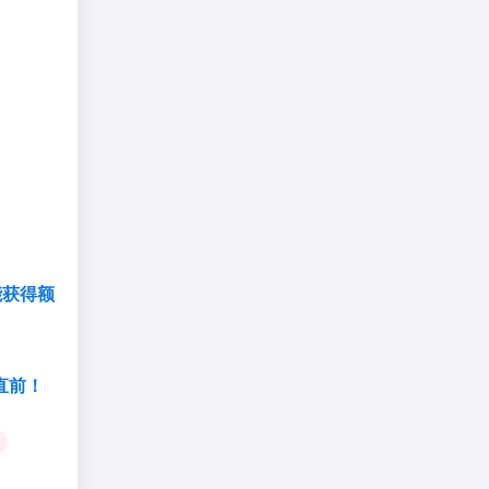
。
能获得额
直前！