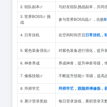
2.
组队副本
与好友组队挑战副本，共同
3. 世界
BOSS
挑
参与
世界BOSS战
，击败
战
4. 日常挂机
在空闲时间开启
日常挂机，
5.
紫色装备强化
对紫色装备进行强化，提升
6. 神兽养成
养成神兽，提升神兽等级，
7.
修炼技能
不断提升
技能
等级，提高
8. 拜师学艺
拜师学艺，跟随师傅修炼，
9. 累计登录奖励
每日登录游戏，累积登录天