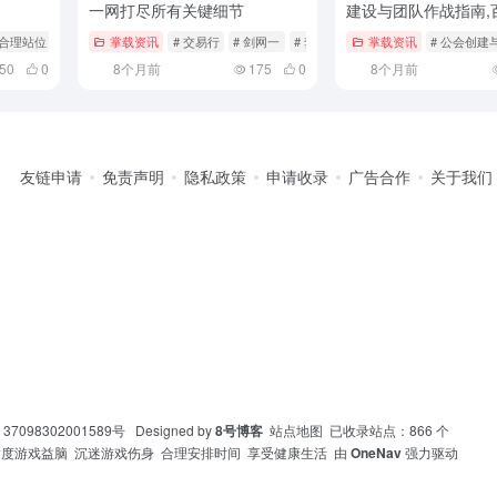
一网打尽所有关键细节
建设与团队作战指南,
官网首页
 合理站位
# 团队默契
掌载资讯
# 交易行
# 剑网一
# 套装效果
掌载资讯
# 公会创建
50
0
8个月前
175
0
8个月前
友链申请
免责声明
隐私政策
申请收录
广告合作
关于我们
7098302001589号
Designed by
8号博客
站点地图
已收录站点：866 个
度游戏益脑 沉迷游戏伤身 合理安排时间 享受健康生活 由
OneNav
强力驱动