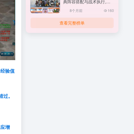
典阵容搭配与战术执行,守
望先锋怎么打排位
8个月前
160
查看完整榜单
，经验值
错过。
相应增