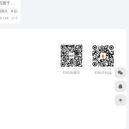
百面千相
与加入
# 公会成员管理
# 公会活动
144
0
扫码加微信
扫码手机端