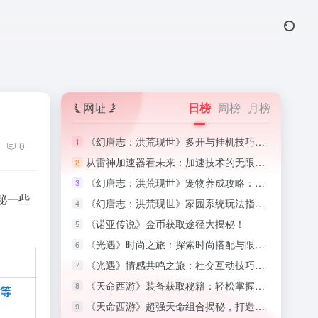
网址
日榜
周榜
月榜
《幻唐志：洪荒现世》多开与挂机技巧：高效利用游戏时间,高效利用游戏时间
1
0
从雷神加速器看未来：加速技术的无限可能,加速器的魔法
2
《幻唐志：洪荒现世》宠物养成攻略：培养忠诚的战斗伙伴,幻唐志小伙伴图鉴最新版
3
秘一些
《幻唐志：洪荒现世》家园系统玩法指南：打造梦想中的家园,幻唐志家园积分
4
《诺亚传说》金币获取途径大揭秘！
5
《光遇》时尚之旅：探索时尚搭配与限定装扮收集攻略
6
《光遇》情感共鸣之旅：社交互动技巧与好友系统揭秘
7
《天命西游》装备获取秘籍：轻松掌握顶级装备攻略！
8
等
《天命西游》超强天命组合揭秘，打造无敌战斗阵容！
9