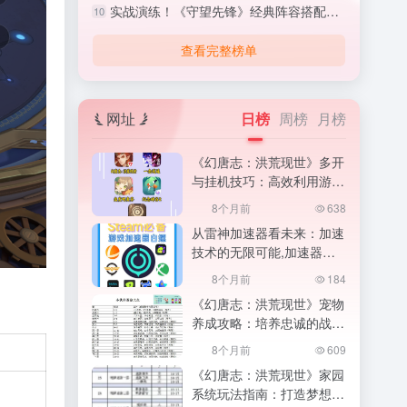
实战演练！《守望先锋》经典阵容搭配与战术执行,守望先锋怎么打排位
10
查看完整榜单
网址
日榜
周榜
月榜
《幻唐志：洪荒现世》多开
与挂机技巧：高效利用游戏
时间,高效利用游戏时间
8个月前
638
从雷神加速器看未来：加速
技术的无限可能,加速器的
魔法
8个月前
184
《幻唐志：洪荒现世》宠物
养成攻略：培养忠诚的战斗
伙伴,幻唐志小伙伴图鉴最
8个月前
609
新版
《幻唐志：洪荒现世》家园
系统玩法指南：打造梦想中