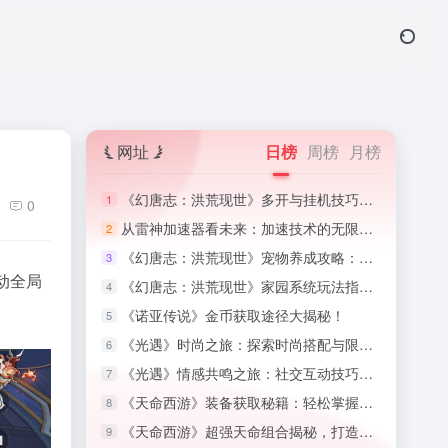
网址
日榜
周榜
月榜
《幻唐志：洪荒现世》多开与挂机技巧：高效利用游戏时间,高效利用游戏时间
1
0
从雷神加速器看未来：加速技术的无限可能,加速器的魔法
2
《幻唐志：洪荒现世》宠物养成攻略：培养忠诚的战斗伙伴,幻唐志小伙伴图鉴最新版
3
动全局
《幻唐志：洪荒现世》家园系统玩法指南：打造梦想中的家园,幻唐志家园积分
4
《诺亚传说》金币获取途径大揭秘！
5
《光遇》时尚之旅：探索时尚搭配与限定装扮收集攻略
6
《光遇》情感共鸣之旅：社交互动技巧与好友系统揭秘
7
《天命西游》装备获取秘籍：轻松掌握顶级装备攻略！
8
《天命西游》超强天命组合揭秘，打造无敌战斗阵容！
9