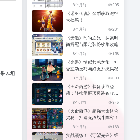
的家园,幻唐志家园积分
8个月前
295
《诺亚传说》金币获取途径
大揭秘！
8个月前
234
《光遇》时尚之旅：探索时
尚搭配与限定装扮收集攻略
8个月前
158
《光遇》情感共鸣之旅：社
交互动技巧与好友系统揭秘
如果以坦
8个月前
309
《天命西游》装备获取秘
籍：轻松掌握顶级装备攻
略！
8个月前
345
《天命西游》超强天命组合
揭秘，打造无敌战斗阵容！
8个月前
168
实战演练！《守望先锋》经