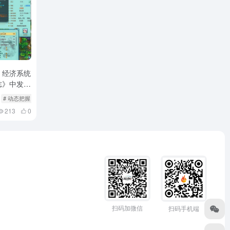
》经济系统
志》中发家
》中发家
# 动态把握
# 发家致富
213
0
扫码加微信
扫码手机端