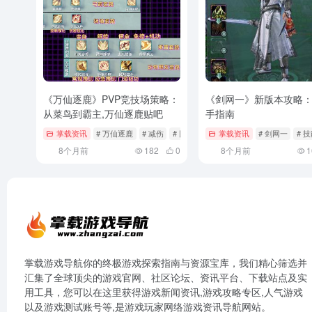
《万仙逐鹿》PVP竞技场策略：
《剑网一》新版本攻略
从菜鸟到霸主,万仙逐鹿贴吧
手指南
掌载资讯
# 万仙逐鹿
# 减伤
# 团队协作
掌载资讯
# 剑网一
# 
8个月前
182
0
8个月前
1
掌载游戏导航你的终极游戏探索指南与资源宝库，我们精心筛选并
汇集了全球顶尖的游戏官网、社区论坛、资讯平台、下载站点及实
用工具，您可以在这里获得游戏新闻资讯,游戏攻略专区,人气游戏
以及游戏测试账号等,是游戏玩家网络游戏资讯导航网站。