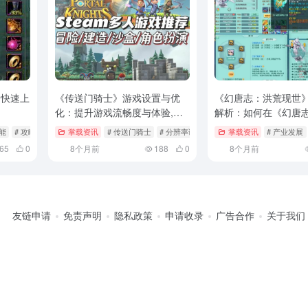
：快速上
《传送门骑士》游戏设置与优
《幻唐志：洪荒现世
化：提升游戏流畅度与体验,传
解析：如何在《幻唐
送门骑士修改器最新
致富,如何在《幻唐志
技能
# 攻略
掌载资讯
# 传送门骑士
# 分辨率调整
# 后台程序
掌载资讯
# 产业发展
致富
65
0
8个月前
188
0
8个月前
友链申请
免责声明
隐私政策
申请收录
广告合作
关于我们