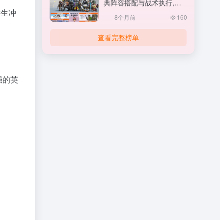
典阵容搭配与战术执行,守
发生冲
望先锋怎么打排位
8个月前
160
查看完整榜单
强的英