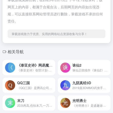
网页上的内容，都属于合规合法，后期网页的内容如出现违
规，可以直接联系网站管理员进行删除，掌载游戏不承担任何
责任。
掌载游戏致力于优质、实用的网络站点资源收集与分享！
相关导航
《泰亚史诗》网易魔幻世界新游
诛仙2
《泰亚史诗》创世计划-特色测试服——死亡高爆版今日已开启预约！本次服务器的主题以pk死亡高爆率为核心主题，主打激情pk、刺激爆装。同时，高爆服还加入了多倍充值、高倍掉率、快速升级、简单难度、PK无罪恶值等设置，让大家可以更好、更快速的体验到激情pk的快乐！！
诛仙正统续作《诛仙2》预约火热进行中！
QQ三国
九阴真经3D
《QQ三国》是腾讯公司自主研发的第一款2D横版MMORPG游戏，精美细腻的游戏场景，清新悠扬的古典背景音乐，可爱搞笑的骁勇悍将，唯美绚丽的动作特效，还原经典的三国战役，将带您体验无与伦比的战斗乐趣、为您重塑忍俊不禁的奇幻三国。
2019真3DMMO武侠手游《九阴真经3D》是蜗牛游戏“九阴真经”的正统续作，由端游原班人马倾力打造。真3D全视角还原大明王朝醉美江湖，立体自由轻功、虚实架策 略PK、帮派追杀、组队禁地等经典玩法即将在移动端完美重现。十年武侠，从心出发！
末刀
光明勇士
武功再高,也怕末刀,一刀定胜负的武侠闯关单机游戏
《光明勇士》是盛趣游戏独立研发的首款3D萌系超自由冒险手游。Q萌爆表的元气画风，自由探索的冒险世界和多样百变的个性养成，unity引擎打造次时代CG级萌物世界只待你一指触发！