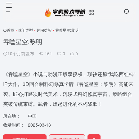
首页
•
休闲类型
•
休闲益智
•
吞噬星空:黎明
吞噬星空:黎明
10个月前发布
161
0
0
《吞噬星空》小说与动漫正版双授权，联袂还原“我吃西红柿”
IP大作。3D回合制科幻修真卡牌《吞噬星空：黎明》高能来
袭。匠心打磨次时代美术，沉浸式科幻修真宇宙，策略组合
突破传统束缚。武者，燃起进化的不朽战歌！
所在地：
中国
收录时间：
2025-03-13