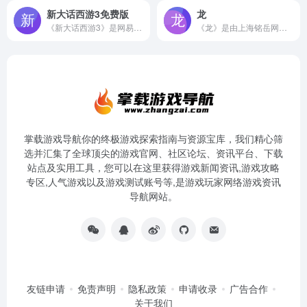
新大话西游3免费版
龙
《新大话西游3》是网易旗舰IP“大话西游”旗下全新研发的第一款双经济体端游。免费版可以免费尝鲜，是网易第一款免点卡端游！四大种族共30位唯美国风主角任你选择，超大世界观移步异景，使你如临仙境！释放双手，畅爽挂机，让游戏不再是负担；自由交易，随地摆摊，在游戏中“赚钱”！
《龙》是由上海铭岳网络科技有限公司运营的一款3D国民网游，该游戏以中国上古神话体系为背景，描绘了上古十大神器、八大氏族部落以及神兽之间的争战故事，将玩家真正带回到了东方最神秘的上古神话时代，并真正做到了无职业无门派的自由游戏方式。
掌载游戏导航你的终极游戏探索指南与资源宝库，我们精心筛
选并汇集了全球顶尖的游戏官网、社区论坛、资讯平台、下载
站点及实用工具，您可以在这里获得游戏新闻资讯,游戏攻略
专区,人气游戏以及游戏测试账号等,是游戏玩家网络游戏资讯
导航网站。
友链申请
免责声明
隐私政策
申请收录
广告合作
关于我们