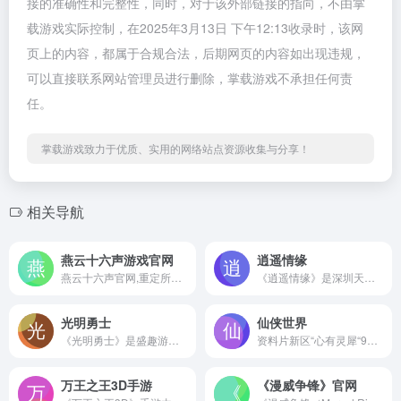
接的准确性和完整性，同时，对于该外部链接的指向，不由掌
载游戏实际控制，在2025年3月13日 下午12:13收录时，该网
页上的内容，都属于合规合法，后期网页的内容如出现违规，
可以直接联系网站管理员进行删除，掌载游戏不承担任何责
任。
掌载游戏致力于优质、实用的网络站点资源收集与分享！
相关导航
燕云十六声游戏官网
逍遥情缘
燕云十六声官网,重定所有既定,旧的英雄,已随烽烟与传说远去;新的侠客面对浩瀚江湖,又将去向何处?天地为炉,以身化剑,斩破乱世,仗剑而行!燕云十六声是一款全平台游戏，包括PC端、移动端和主机。
《逍遥情缘》是深圳天穹网络自主研发、自主运营的最新免费回合制网游匠心巨作！经典的西游桥段，通过诙谐幽默的剧情表现形式，美轮美奂的场景画面，将玩家带入轻松愉快的游戏世界。秉承“以玩家为本”的宗旨，坚持“轻松休闲 快乐交友”的定位，从心出发，创造回合游戏的逍遥时代！
光明勇士
仙侠世界
《光明勇士》是盛趣游戏独立研发的首款3D萌系超自由冒险手游。Q萌爆表的元气画风，自由探索的冒险世界和多样百变的个性养成，unity引擎打造次时代CG级萌物世界只待你一指触发！
资料片新区“心有灵犀“9月12日开启，三倍爽服激爽来袭。让我们一起来享受紧张刺激的神仙打架，公平竞技的吃鸡乐趣，以及百里挑一的成就感吧！
万王之王3D手游
《漫威争锋》官网