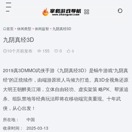
首页
•
休闲类型
•
休闲益智
•
九阴真经3D
九阴真经3D
10个月前发布
155
0
0
2019真3DMMO武侠手游《九阴真经3D》是蜗牛游戏“九阴真
经”的正统续作，由端游原班人马倾力打造。真3D全视角还原
大明王朝醉美江湖，立体自由轻功、虚实架策 略PK、帮派追
杀、组队禁地等经典玩法即将在移动端完美重现。十年武
侠，从心出发！
所在地：
中国
收录时间：
2025-03-13