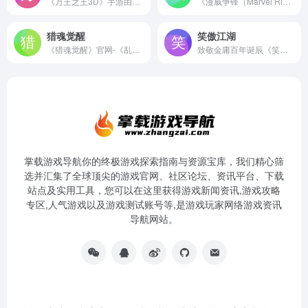
《万王之王3D》手游由中国首款网游万王之王正版授权，十八年涅槃新生，圆四亿手机开荒梦！360度自由飞行畅游2.6亿平魔幻大世界，四大种族经典战法牧搭配，上千种任务探索7天满级，多种副本形态端游开荒体验，组公会建城邦，大型跨服战场激情阵营厮杀，寻回昔日荣光。
《漫威争锋（Marvel Rivals）》是漫威正版授权、首款超级英雄PVP团队射击新作，海量漫威宇宙英雄和反派任你挑选，游戏预约火热进行中！
猎魂觉醒
笑傲江湖
《猎魂觉醒》官网-《乱斗西游2》联动重磅开启！这一次，大圣归来！
致敬金庸百年诞辰《笑傲江湖》新服【真江湖】将在4月19日12:00正式开放，福利拉满等你来战，六大活动等你参加！
掌载游戏导航你的终极游戏探索指南与资源宝库，我们精心筛
选并汇集了全球顶尖的游戏官网、社区论坛、资讯平台、下载
站点及实用工具，您可以在这里获得游戏新闻资讯,游戏攻略
专区,人气游戏以及游戏测试账号等,是游戏玩家网络游戏资讯
导航网站。