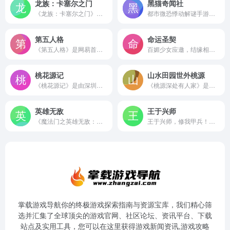
龙族：卡塞尔之门
黑猫奇闻社
《龙族：卡塞尔之门》今日正式开启公测！登录即可享400抽以上海量福利！更有上杉绘梨衣在内的多个SSR免费领取，现在下载，共赴“龙的国度”！
都市微恐悸动解谜手游《黑猫奇闻社》现已正式公测！在架空的平行世界中，探寻都市中的隐秘传说。
第五人格
命运圣契
《第五人格》是网易首款非对称性对抗竞技手游。荒诞哥特画风,悬疑烧脑剧情,刺激的1V4“猫鼠追逃游戏”的对抗玩法,都将给玩家带来全新的游戏体验。
百媚少女应邀，结缘相伴追随；高品质3D建模，顶级美术品质呈现华丽特效，打造出绚丽战斗场面；享受多样化收集体验，简简单单开启全图鉴，阵容搭配更容易！
桃花源记
山水田园世外桃源
《桃花源记》是由深圳淘乐研发运营的公平免费回合制网游。《桃花源记》将公平作为核心研发理念，珍惜玩家游戏时间付出，还你公平世界，打造一个人人平等，天道酬勤的游戏世界！还在寻找有什么好玩的网络游戏？公平，好玩的网游才是王道。
《桃源深处有人家》是一款国风田园模拟经营手游。在这里你将伴随哥哥妹妹,一同回到童年的小茅屋。在山水田园间和小萝卜们一起耕地种植,建设自己温馨的田园小家,也可以在清风明月下备一桌好菜,和村民们聊聊温暖的故事。在这里,你可以放下心中杂念,看山中花开花谢,品云间星月流转,洗去繁华与浮躁,偷得浮生半日闲。在恬淡悠然的山居生活中,重拾内心的那份安宁...
英雄无敌
王于兴师
《魔法门之英雄无敌：战争纪元》是育碧官方正版授权的策略卡牌手游，游戏复刻经典魔法门之英雄无敌3故事情节，还原经典魔法门之英雄无敌的种族英雄，数以百计的历代兵团生物，纷繁神奇的魔法技能和矿石宝物。英雄交锋，策略对决，战场没有最强兵团，只有最强大脑。
王于兴师，修我甲兵！王于兴师是一款即时沙盘战略手游，你将置身于九州大地率领华夏历史名将攻城伐寨，征战四方。利用个性化军师位配置阵容，因地制宜制定战术，自研技能提升部队战斗力等灵活策略克敌制胜。更多王于兴师手游相关资讯敬请关注王于兴师官网。
掌载游戏导航你的终极游戏探索指南与资源宝库，我们精心筛
选并汇集了全球顶尖的游戏官网、社区论坛、资讯平台、下载
站点及实用工具，您可以在这里获得游戏新闻资讯,游戏攻略