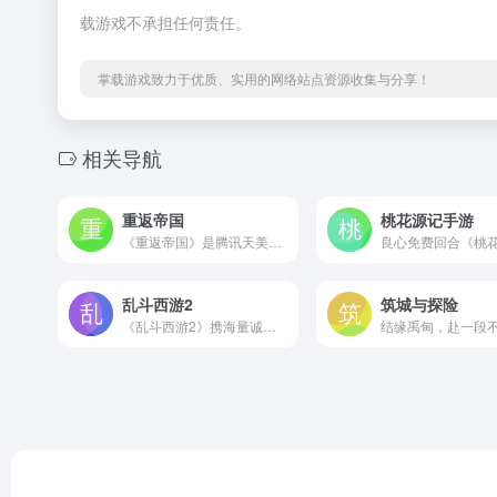
载游戏不承担任何责任。
掌载游戏致力于优质、实用的网络站点资源收集与分享！
相关导航
重返帝国
桃花源记手游
《重返帝国》是腾讯天美工作室研发的全自由即时策略手游。你将置身于瞬息万变的活战场，从零兴建城邦，统率世界英雄，不断扩张领土。在极致写实的大世界战场中自由行军与战斗，策略制胜、智慧为王。在合作与对抗中感受灵活策略的乐趣，招募中外史诗英雄壮大属于你的帝国时代。
乱斗西游2
筑城与探险
《乱斗西游2》携海量诚意革新全新起航，为广大玩家带来意想不到的全新体验，前所未有的西游豪情！7.17，让我们相聚在《乱斗西游2》的全新征程！