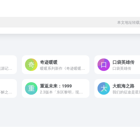
本文地址转载
奇迹暖暖
口袋英雄传
良心免费回合《桃花源记》手游是深圳淘乐自主研发并发行的大型2D回合制MMORPG手游，游戏致力于为所有深爱回合制的玩家构筑一个掌间桃花源，让我们换个身份去爱和战斗！桃花源记手游传承经典端游IP，六年情怀匠心独运，唯美国风共赏美景，新派交互玩法颠覆传统，十一大职业制衡玩转跨服PK，副本神装超高掉落率，萌宠激斗驰骋桃源，暖心电台相伴成长，让你...
暖暖系列新作《奇迹暖暖》是一款全新的换装养成手游。数万服饰亿种搭配，百变风格1秒换装！首创搭衣PK全新玩法、高级定制服装玩法，小说式的剧情体验，邀您开启服饰搭配的奇迹梦想之旅！
口袋英雄传
重返未来：1999
大航海之路
结缘禹甸，赴一段不解之缘！东方古风模拟经营手游筑城与探险现已开启预约，结缘即可获得专属奖励；完成结缘任务，积累缘灵值获取更多丰厚好礼！筑城与探险拥有多样化玩法，你将在探险中开拓疆土，采集资源，迎战强敌,筑就一方属于你的世外桃源！
2.3版本「东区黎明」现已开启！《重返未来：1999》是一款20世纪复古神秘学策略RPG。1999年的最后一天，一场“暴雨”向天空倾泻，世界似乎来到一个崭新的旧时代。而你，将作为“司辰”，无数时代的见证者，带领神秘学家们逃离“暴雨”。