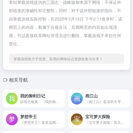
本站掌载游戏提供的三国志・战略版都来源于网络，不保证外
部链接的准确性和完整性，同时，对于该外部链接的指向，不
由掌载游戏实际控制，在2025年3月13日 下午2:11收录时，该
网页上的内容，都属于合规合法，后期网页的内容如出现违
规，可以直接联系网站管理员进行删除，掌载游戏不承担任何
责任。
掌载游戏致力于优质、实用的网络站点资源收集与分享！
相关导航
我的御剑日记
画江山
妖怪也修真，《我的御剑日记》是一款全新探索式修真卡牌RPG手游。道友开局跌落帝君遗府获得天书传承，带领青龙、白泽、饕餮、九尾等一群上古妖怪踏上一段别开生面的趣味修真之旅。
《画江山》是深圳天穹网络自主研发、自主运营的最新免费回合制网游，通过诙谐幽默的剧情表现形式，将玩家带入轻松愉悦的游戏世界。游戏以真正轻松、绿色游戏为最基本设计原则，画面清新，人物可爱，宠物超萌，快乐免费，轻松享受游戏乐趣 ,画江山官方论坛
梦想帝王
宝可梦大探险
《梦想帝王》是多益网络自主研发的战争策略微型端游。微客户端15秒下载安装，画面精美网络流畅。游戏有名将培养、攻城掠地、美女养成等特色玩法。参与万人国战，体验帝王人生，尽在《梦想帝王》！
《宝可梦大探险》英文原名为《Pokémon Quest》，是株式会社ポケモン (The Pokémon Company)发行的Nintendo Switch和手机平台游戏，上线一个多月，累计下载量达到750万次，深受国内外玩家喜爱，国服版本由网易、The Pokémon Company、GAME FREAK inc.合作开发。更多精彩探险...