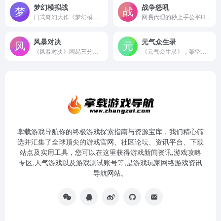
梦幻模拟战
战争怒吼
日式奇幻大作《梦幻模拟战》官方正版手游！延续经典战棋玩法，多兵种相克，地形要素影响战局；数十种英雄转职，兵营建设，提供深度策略体验；收录历代角色、关卡、BGM，岩垂德行作曲，知名声优献声，更有全新原创剧情，带你领略剑与魔法的奇幻世界！
网易代理的秒上手公平RTS手游《战争怒吼》，秒上手体验激爽PK！更丰富的游戏策略，更有趣的竞技对战，更适合手机操作的即时战略，等你来战！
风暴对决
元气众生录
《风暴对决》网易三分钟随便浪水上竞技手游，多种玩法随心配，全新特色火锅地图真香警告！天冷了，不如随我来火锅一战~
《元气众生录》，架空神仙题材的国风神仙日常回合手游。在元气众生录的世界里，将扮演一位初入仙途的仙侠，在仙妖佛三大势力之间周旋，与众多伙伴缔结羁绊，为了拯救世界与众生而奔走，感受神仙打架的快感，领略天庭之上神仙们的恩怨情仇，体验作为神仙的日常生活。
掌载游戏导航你的终极游戏探索指南与资源宝库，我们精心筛
选并汇集了全球顶尖的游戏官网、社区论坛、资讯平台、下载
站点及实用工具，您可以在这里获得游戏新闻资讯,游戏攻略
专区,人气游戏以及游戏测试账号等,是游戏玩家网络游戏资讯
导航网站。