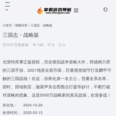
首页
•
策略经营
•
三国志・战略版
三国志・战略版
10个月前发布
143
0
0
光荣特库摩正版授权，历史模拟战争策略大作，郭德纲力荐
的三国手游。2021地形全面升级，巨量视觉细节打造麟甲可
触的三国战场！在这，你将化身一名主公，登庸全系名将，
因时、因地制宜，施展声东击西围点打援等妙计，不断打破
对谋略的想象。这是5000万战略家的真实战场，欢迎参战！
所在地：
2024-10-29
收录时间：
2025-03-13