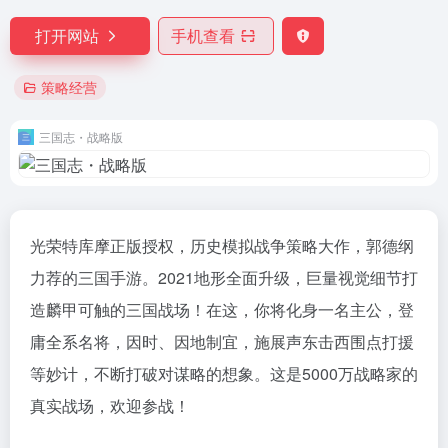
打开网站
手机查看
策略经营
三国志・战略版
光荣特库摩正版授权，历史模拟战争策略大作，郭德纲
力荐的三国手游。2021地形全面升级，巨量视觉细节打
造麟甲可触的三国战场！在这，你将化身一名主公，登
庸全系名将，因时、因地制宜，施展声东击西围点打援
等妙计，不断打破对谋略的想象。这是5000万战略家的
真实战场，欢迎参战！