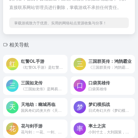
直接联系网站管理员进行删除，掌载游戏不承担任何责任。
掌载游戏致力于优质、实用的网络站点资源收集与分享！
相关导航
红警OL手游
三国群英传：鸿鹄霸业
《红警OL手游》是红警官方正版授权，现代战争策略手游！
《三国群英传：鸿鹄霸业》是一款双沙盘三国题材策略手游，你将置身于一个高度自由的三国世界，在这里你可以在内城中寻访奇人异士，俘虏敌方武将，也可以选择对占领的城镇进行建设发展；在这里你不仅可以体验到在三国世界的攻城略地，也能体验到神兵利器锻造的乐趣，让你感受到三国时期的文化感与年代感。
三国如龙传
口袋英雄传
《三国如龙传》是网易次世代回合制MMO幻想大作，革新打造全空间战场，超自由的社交玩法，在乱世洪流中给你一个有情有义的浪漫三国！
口袋英雄传
天地劫：幽城再临
梦幻模拟战
国风奇幻武侠大作《天地劫：幽城再临》手游，是紫龙游戏继《梦幻模拟战》后又一力作！主机级画质犹如观看一场剧场版3D动漫大作；游戏剧情扣人心弦，如看电影般过瘾；亲身挑战超巨型BOSS，感受一下什么是拳拳到肉！超过数百个随机事件，展现一个活灵活现的江湖；不喜欢无脑打架？那就在地形影响、连击协同等多样战略的武林战场上寻求智取之道吧。
日式奇幻大作《梦幻模拟战》官方正版手游！延续经典战棋玩法，多兵种相克，地形要素影响战局；数十种英雄转职，兵营建设，提供深度策略体验；收录历代角色、关卡、BGM，岩垂德行作曲，知名声优献声，更有全新原创剧情，带你领略剑与魔法的奇幻世界！
花与剑手游
率土之滨
花与剑：一花、一剑、一世、一缘。这是在唐朝，这里有一段你的故事。这是一个为你而生、因你而变的武侠世界...
小到寸土，大到国策，每一个玩家的选择都可能激起一串串连锁反应，时刻影响着《率土之滨》225万格沙盘世界的局势走向。