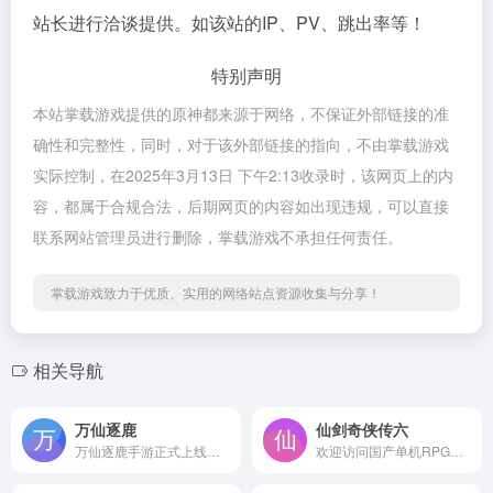
站长进行洽谈提供。如该站的IP、PV、跳出率等！
特别声明
本站掌载游戏提供的原神都来源于网络，不保证外部链接的准
确性和完整性，同时，对于该外部链接的指向，不由掌载游戏
实际控制，在2025年3月13日 下午2:13收录时，该网页上的内
容，都属于合规合法，后期网页的内容如出现违规，可以直接
联系网站管理员进行删除，掌载游戏不承担任何责任。
掌载游戏致力于优质、实用的网络站点资源收集与分享！
相关导航
万仙逐鹿
仙剑奇侠传六
万仙逐鹿手游正式上线！万仙逐鹿是一款全自由沙盘战略手游，采用2.5D视角，东方神话美术风格设计。在这里你将率领各路神仙妖魔，参与史诗大战，坐镇帐前时局已至，你将如何执掌乾坤？更多万仙逐相关资讯敬请关注万仙逐鹿官网！
欢迎访问国产单机RPG角色扮演游戏《仙剑奇侠传六》官方网站，《仙剑奇侠传六》由北京软星科技研发、畅游乐动代理发行，是仙剑奇侠传系列最新、第八部作品，预期于2015年上市发行。