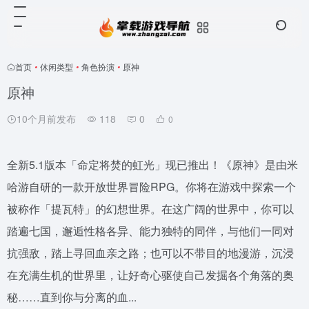
首页
•
休闲类型
•
角色扮演
•
原神
原神
10个月前发布
118
0
0
全新5.1版本「命定将焚的虹光」现已推出！《原神》是由米
哈游自研的一款开放世界冒险RPG。你将在游戏中探索一个
被称作「提瓦特」的幻想世界。在这广阔的世界中，你可以
踏遍七国，邂逅性格各异、能力独特的同伴，与他们一同对
抗强敌，踏上寻回血亲之路；也可以不带目的地漫游，沉浸
在充满生机的世界里，让好奇心驱使自己发掘各个角落的奥
秘……直到你与分离的血...