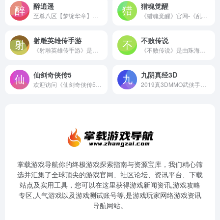
醉逍遥
猎魂觉醒
至尊八区【梦绽华章】现已狂欢来袭
《猎魂觉醒》官网-《乱斗西游2》联动重磅开启！这一次，大圣归来！
射雕英雄传手游
不败传说
《射雕英雄传手游》是金庸电视剧正版授权青春武侠MMO手游，由完美世界和万达院线游戏联合发行，以原著和新版电视剧为背景，在剧情、场景、人设、配音等多角度完美还原，为玩家塑造出一个原汁原味精彩纷呈的青春武侠世界。
《不败传说》是由珠海心游科技与冰川网络联合运营的一款国战网游，打1BOSS升一级，巨兽助阵，不坑不累，超爽体验。
仙剑奇侠传5
九阴真经3D
欢迎访问《仙剑奇侠传5》官方网站，了解仙剑奇侠传5最新动态、游戏下载、攻略、活动、资讯。远古的血族，如今再度觉醒，人性与魔心、宿命与血缘、道义与爱情，当这些同时摆在面前，该如何抉择？
2019真3DMMO武侠手游《九阴真经3D》是蜗牛游戏“九阴真经”的正统续作，由端游原班人马倾力打造。真3D全视角还原大明王朝醉美江湖，立体自由轻功、虚实架策 略PK、帮派追杀、组队禁地等经典玩法即将在移动端完美重现。十年武侠，从心出发！
掌载游戏导航你的终极游戏探索指南与资源宝库，我们精心筛
选并汇集了全球顶尖的游戏官网、社区论坛、资讯平台、下载
站点及实用工具，您可以在这里获得游戏新闻资讯,游戏攻略
专区,人气游戏以及游戏测试账号等,是游戏玩家网络游戏资讯
导航网站。