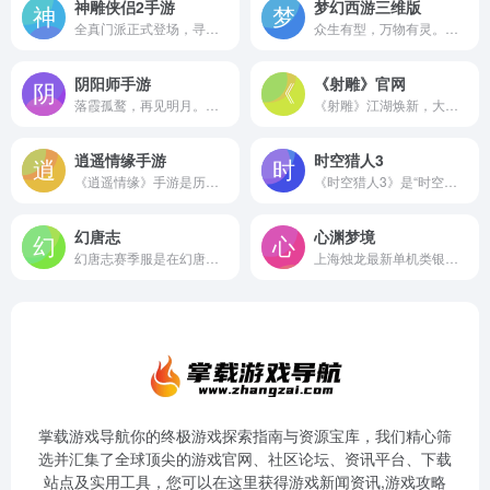
神雕侠侣2手游
梦幻西游三维版
全真门派正式登场，寻重阳心性，品全新江湖！
众生有型，万物有灵。《梦幻西游三维版》是由网易梦幻西游团队研发的首款3D即时制手游，不仅延续了经典IP玩法和独特的国风美学，更塑造了一个万物有灵的西游大世界：开放剧情百种选择、仙魔精怪自由结交、万里疆域隐藏彩蛋，更有跨服赛事火热打响！师门、法宝、抓鬼、帮战……熟悉的玩法将带来3D即时制下的全新体验，甚至面向玩家开放规则，这里没有一成不变的...
阴阳师手游
《射雕》官网
落霞孤鹜，再见明月。阴阳师全新版本「踏雪寻踪」10月9日正式开启！
《射雕》江湖焕新，大有不同！再重逢，重游金庸武侠世界！预约即送预约赠礼礼包，海量精彩活动进行中，绑定碎银、招式要诀和寻武令参与即送！
逍遥情缘手游
时空猎人3
《逍遥情缘》手游是历时三年打造的2023全新旗舰型手游产品！秉承着匠心回合巨制的设计初衷，将经典的端游玩法，恢弘大气的场景画面和幽默的剧情设定在移动端上重新演绎。从心出发，创造回合手游的逍遥时代！
《时空猎人3》是“时空猎人”IP的最新作品，延续横版格斗的爽快打击感，带来全新3D视觉体验。新的世界，新的剧情，新的猎人英雄，即将面世！初心重燃，青春再起，新的冒险在等你。
幻唐志
心渊梦境
幻唐志赛季服是在幻唐志传统回合的基础上，融合赛季机制，提供独特体验的特殊服务器。技能符印自由组合，分享资源携手养成；秘境挑战掉落装备，多宠协战共克强敌。第一赛季“符印玄兵”即将上线！赛季机制轻松畅玩、特色符印系统等众多玩法尽在幻唐志赛季服！
上海烛龙最新单机类银河战士恶魔城游戏《心渊梦境》，现已正式登陆全球全平台！
掌载游戏导航你的终极游戏探索指南与资源宝库，我们精心筛
选并汇集了全球顶尖的游戏官网、社区论坛、资讯平台、下载
站点及实用工具，您可以在这里获得游戏新闻资讯,游戏攻略